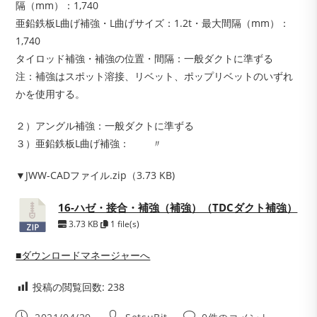
隔（mm）：1,740
亜鉛鉄板L曲げ補強・L曲げサイズ：1.2t・最大間隔（mm）：
1,740
タイロッド補強・補強の位置・間隔：一般ダクトに準ずる
注：補強はスポット溶接、リベット、ポップリベットのいずれ
かを使用する。
２）アングル補強：一般ダクトに準ずる
３）亜鉛鉄板L曲げ補強： 〃
▼JWW-CADファイル.zip（3.73 KB)
16-ハゼ・接合・補強（補強）（TDCダクト補強）
3.73 KB
1 file(s)
■ダウンロードマネージャーへ
投稿の閲覧回数:
238
投
投
投