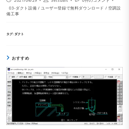
2021/04/29
SetsuBit
0件のコメント
稿
稿
稿
投
03-ダクト設備
/
ユーザー登録で無料ダウンロード
/
空調設
公
者:
コ
稿
備工事
開
メ
カ
日:
ン
テ
ト:
ゴ
リ
タグ
:
ダクト
ー:
おすすめ