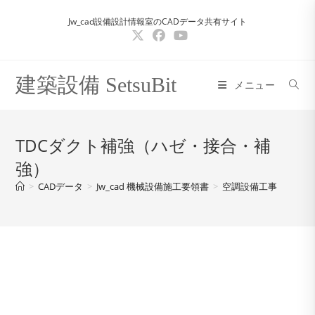
コ
Jw_cad設備設計情報室のCADデータ共有サイト
ン
テ
ン
ツ
建築設備 SetsuBit
メニュー
へ
ス
キ
TDCダクト補強（ハゼ・接合・補
ッ
強）
プ
>
CADデータ
>
Jw_cad 機械設備施工要領書
>
空調設備工事