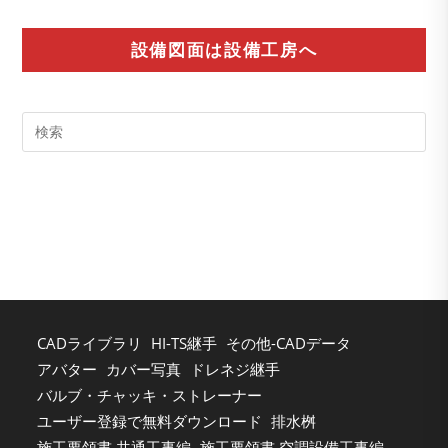
設備図面は設備工房へ
Pre
Es
to
clo
the
sea
pan
CADライブラリ
HI-TS継手
その他-CADデータ
アバター
カバー写真
ドレネジ継手
バルブ・チャッキ・ストレーナー
ユーザー登録で無料ダウンロード
排水桝
施工要領書 共通工事編
施工要領書 空調設備工事編