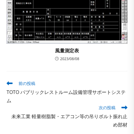
風量測定表
2023/08/08
そ
前の投稿
の
TOTO パブリックレストルーム設備管理サポートシステ
他
の
ム
記
次の投稿
事
未来工業 軽量樹脂製・エアコン等の吊りボルト振れ止
を
読
め部材
む