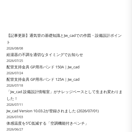
【記事更新】通気管の基礎知識とJw_cadでの作図・設備設計ポイン
ト
2026/08/08
給湯器の不調を適切なタイミングでお知らせ
2026/07/25
配管支持金具 GP用吊バンド 150A｜Jw_cad
2026/07/24
配管支持金具 GP用吊バンド 125A｜Jw_cad
2026/07/18
「Jw_cad 設備設計情報室」がナレッジベースとして生まれ変わりま
した！
2026/07/11
Jw_cad Version 10.03.2が登録されました (2026/07/01)
2026/07/03
体感温度を5℃低減する「空調機能付きベンチ」
2026/06/27