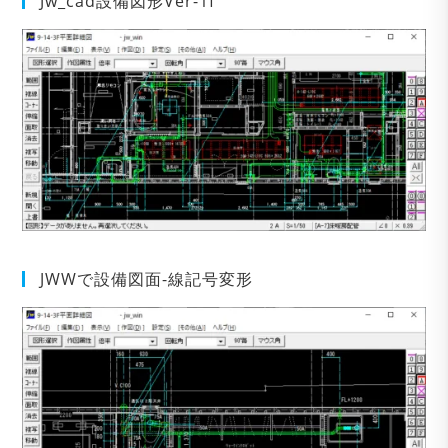
Jw_cad設備図形Ver-1f
JWWで設備図面-線記号変形