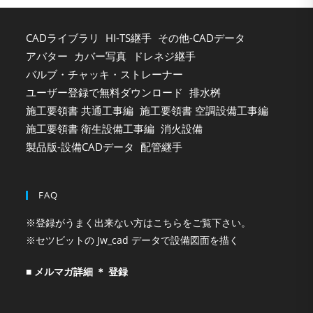
CADライブラリ
HI-TS継手
その他-CADデータ
アバター
カバー写真
ドレネジ継手
バルブ・チャッキ・ストレーナー
ユーザー登録で無料ダウンロード
排水桝
施工要領書 共通工事編
施工要領書 空調設備工事編
施工要領書 衛生設備工事編
消火設備
製品版-設備CADデータ
配管継手
FAQ
※登録がうまく出来ない方はこちらをご覧下さい。
※セツビットの Jw_cad データで設備図面を描く
■ メルマガ詳細 ＊ 登録