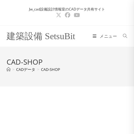
コ
Jw_cad設備設計情報室のCADデータ共有サイト
ン
テ
ン
ツ
建築設備 SetsuBit
メニュー
へ
ス
キ
CAD-SHOP
ッ
>
CADデータ
>
CAD-SHOP
プ