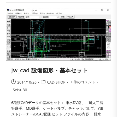
備
図
形
Ver-
1f
配
管
継
手、
弁
類、
フ
レ
キ
継
手
Jw_cad 設備図形・基本セット
な
ど
投
投
投
0件のコメント
2014/10/26
CAD-SHOP
稿
稿
稿
投
SetsuBit
コ
公
カ
稿
メ
開
テ
者:
6種類CADデータの基本セット： 排水DV継手、耐火二層
ン
日:
ゴ
管継手、MD継手、ゲートバルブ、チャッキバルブ、Y形
ト:
リ
ストレーナーのCAD図形セット ファイルの内容： 排水
ー: