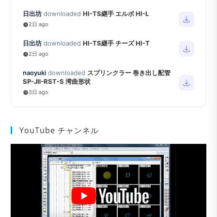
日出坊
downloaded
HI-TS継手 エルボ HI-L
2日 ago
日出坊
downloaded
HI-TS継手 チーズ HI-T
2日 ago
naoyuki
downloaded
スプリンクラー 巻き出し配管
SP-JⅡ-RST-S 湾曲形状
3日 ago
YouTube チャンネル