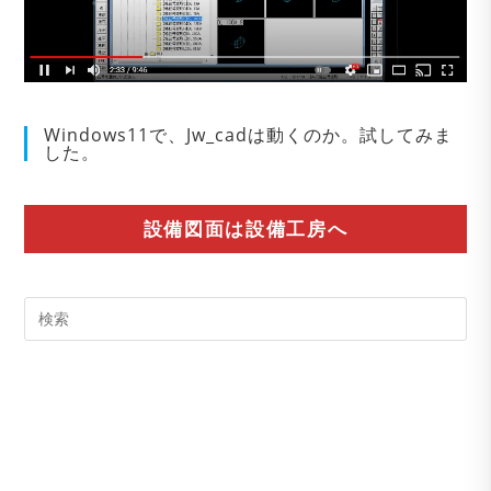
Windows11で、Jw_cadは動くのか。試してみま
した。
設備図面は設備工房へ
Pre
Es
to
clo
the
sea
pan