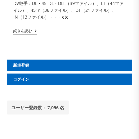
DV継手：DL・45°DL・DLL（39ファイル）、LT（44ファ
イル）、45°Y（36ファイル）、DT（21ファイル）、
IN（13ファイル）・・・etc
Jw_cad
続きを読む
設
備
図
形・
基
本
新規登録
セ
ッ
ト
ログイン
ユーザー登録数： 7,096 名