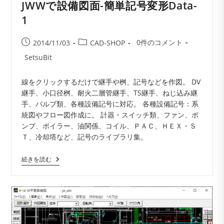
JWWで設備図面-簡単記号変形Data-
1
投
投
投
0件のコメント
2014/11/03
CAD-SHOP
稿
稿
稿
投
SetsuBit
コ
公
カ
稿
メ
開
テ
者:
線をクリックするだけで継手や桝、記号などを作図。 DV
ン
日:
ゴ
継手、小口径桝、耐火二層管継手、TS継手、ねじ込み継
ト:
リ
手、バルブ類、各種設備記号に対応。 各種設備記号：系
ー:
統図やフロー図作成に。 計器・スイッチ類、ファン、ポ
ンプ、ボイラー、油関係、コイル、ＰＡＣ、ＨＥＸ・Ｓ
Ｔ、冷却塔など、記号のライブラリ集。
JWW
続きを読む
で
設
備
図
面-
簡
単
記