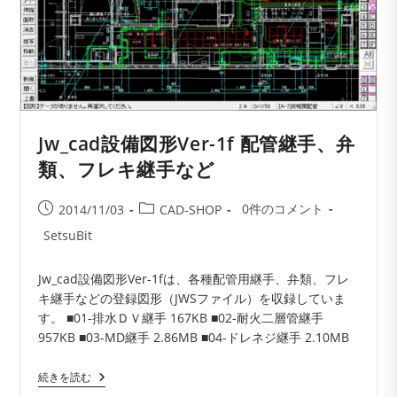
号
変
形
Data-
1
Jw_cad設備図形Ver-1f 配管継手、弁
類、フレキ継手など
投
投
投
0件のコメント
2014/11/03
CAD-SHOP
稿
稿
稿
投
SetsuBit
コ
公
カ
稿
メ
開
テ
者:
Jw_cad設備図形Ver-1fは、各種配管用継手、弁類、フレ
ン
日:
ゴ
キ継手などの登録図形（JWSファイル）を収録していま
ト:
リ
す。 ■01-排水ＤＶ継手 167KB ■02-耐火二層管継手
ー:
957KB ■03-MD継手 2.86MB ■04-ドレネジ継手 2.10MB
Jw_cad
続きを読む
設