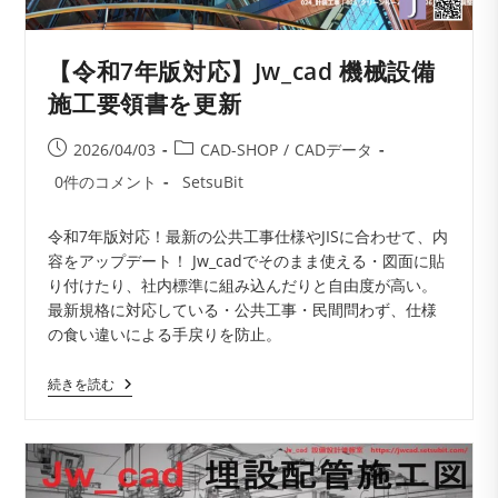
【令和7年版対応】Jw_cad 機械設備
施工要領書を更新
投
投
2026/04/03
CAD-SHOP
/
CADデータ
稿
稿
投
投
0件のコメント
SetsuBit
公
カ
稿
稿
開
テ
コ
者:
令和7年版対応！最新の公共工事仕様やJISに合わせて、内
日:
ゴ
メ
容をアップデート！ Jw_cadでそのまま使える・図面に貼
リ
ン
り付けたり、社内標準に組み込んだりと自由度が高い。
ー:
ト:
最新規格に対応している・公共工事・民間問わず、仕様
の食い違いによる手戻りを防止。
【令
続きを読む
和
7
年
版
対
応】