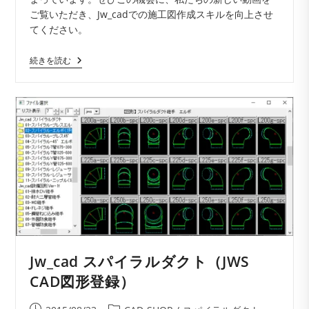
ご覧いただき、Jw_cadでの施工図作成スキルを向上させ
てください。
Jw_cad
続きを読む
埋
設
配
管
施
工
図
ワ
ン
ポ
イ
ン
ト
解
説
【動
画】
Jw_cad スパイラルダクト（JWS
CAD図形登録）