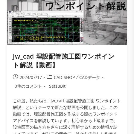
Jw_cad
機
械
設
備
施
工
要
領
書
を
Jw_cad 埋設配管施工図ワンポイン
更
新
ト解説【動画】
投
投
2024/07/17
CAD-SHOP
/
CADデータ
稿
稿
投
投
0件のコメント
SetsuBit
公
カ
稿
稿
開
テ
コ
者:
この度、私たちは「Jw_cad 埋設配管施工図 ワンポイント
日:
ゴ
メ
解説」というテーマで新たな動画を公開しました。この
リ
ン
動画では、埋設配管施工図を作成する際のワンポイント
ー:
ト:
アドバイスを解説しています。初心者から上級者まで、
設備図面の描き方をさらに深く理解するための情報が詰
まっています。ぜひこの機会に、私たちの新しい動画を