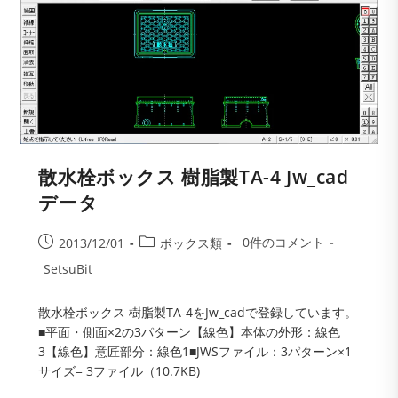
散水栓ボックス 樹脂製TA-4 Jw_cad
データ
投
投
投
0件のコメント
2013/12/01
ボックス類
稿
稿
稿
投
SetsuBit
コ
公
カ
稿
メ
開
テ
者:
散水栓ボックス 樹脂製TA-4をJw_cadで登録しています。
ン
日:
ゴ
■平面・側面×2の3パターン【線色】本体の外形：線色
ト:
リ
3【線色】意匠部分：線色1■JWSファイル：3パターン×1
ー:
サイズ= 3ファイル（10.7KB)