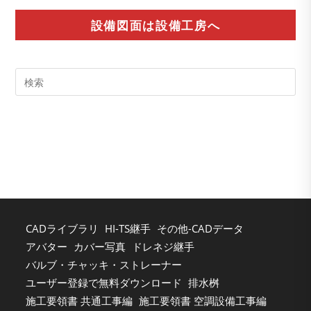
設備図面は設備工房へ
Pre
Es
to
clo
the
sea
pan
CADライブラリ
HI-TS継手
その他-CADデータ
アバター
カバー写真
ドレネジ継手
バルブ・チャッキ・ストレーナー
ユーザー登録で無料ダウンロード
排水桝
施工要領書 共通工事編
施工要領書 空調設備工事編