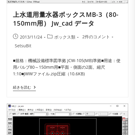
ー
タ
上水道用量水器ボックスMB-3（80-
150mm用） Jw_cad データ
投
投
投
2件のコメント
2013/11/24
ボックス類
稿
稿
稿
投
SetsuBit
コ
公
カ
稿
メ
開
テ
者:
■規格：機械設備標準図準拠 JCW-105(MB)準拠■用途：使
ン
日:
ゴ
用バルブ80～150mm用■平面・側面の2面。縮尺
ト:
リ
1:10■JWWファイル.zip圧縮（10.6KB)
ー:
上
続きを読む
水
道
用
量
水
器
ボ
ッ
ク