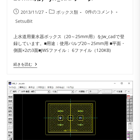
投
投
投
0件のコメント
2013/11/27
ボックス類
稿
稿
稿
投
SetsuBit
コ
公
カ
稿
メ
開
テ
者:
上水道用量水器ボックス（20～25mm用）をJw_cadで登
ン
日:
ゴ
録しています。■用途：使用バルブ20～25mm用 ■平面・
ト:
リ
側面×2の3面■JWSファイル： 6ファイル（120KB)
ー:
上
続きを読む
水
道
用
量
水
器
ボ
ッ
ク
ス
（20-
25mm
用）
Jw_cad
デ