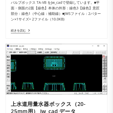
バルブボックス TA-VB をJw_cadで登録しています。■平
ン
日:
ゴ
面・側面の2面【線色】本体の外形：線色3【線色】意匠
ト:
リ
部分：線色1（中心線：補助線）■JWSファイル：2パター
ー:
ン×1サイズ= 2ファイル（10.0KB)
バ
続きを読む
ル
ブ
ボ
ッ
ク
ス
TA-
VB
Jw_cad
デ
ー
タ
上水道用量水器ボックス（20-
25mm用） Jw_cad データ