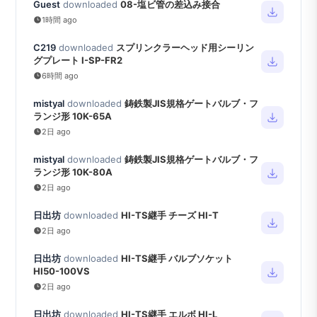
Guest
downloaded
08-塩ビ管の差込み接合
1時間 ago
C219
downloaded
スプリンクラーヘッド用シーリン
グプレート I-SP-FR2
6時間 ago
mistyal
downloaded
鋳鉄製JIS規格ゲートバルブ・フ
ランジ形 10K-65A
2日 ago
mistyal
downloaded
鋳鉄製JIS規格ゲートバルブ・フ
ランジ形 10K-80A
2日 ago
日出坊
downloaded
HI-TS継手 チーズ HI-T
2日 ago
日出坊
downloaded
HI-TS継手 バルブソケット
HI50-100VS
2日 ago
日出坊
downloaded
HI-TS継手 エルボ HI-L