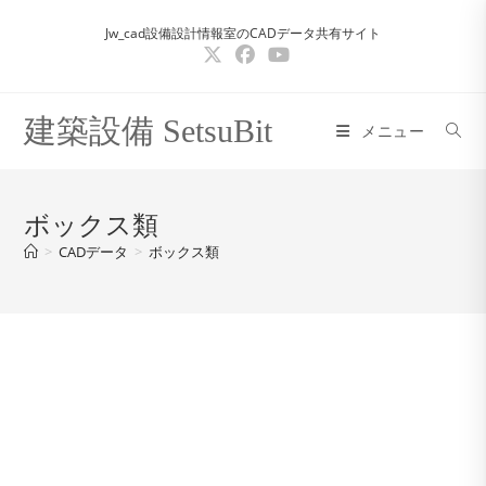
コ
Jw_cad設備設計情報室のCADデータ共有サイト
ン
テ
ン
ツ
建築設備 SetsuBit
メニュー
へ
ス
キ
ボックス類
ッ
>
CADデータ
>
ボックス類
プ