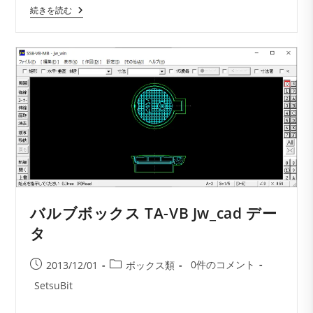
散
続きを読む
水
栓
ボ
ッ
ク
ス
樹
脂
製
TA-
4
Jw_cad
デ
ー
タ
バルブボックス TA-VB Jw_cad デー
タ
投
投
投
0件のコメント
2013/12/01
ボックス類
稿
稿
稿
投
SetsuBit
コ
公
カ
稿
メ
開
テ
者: