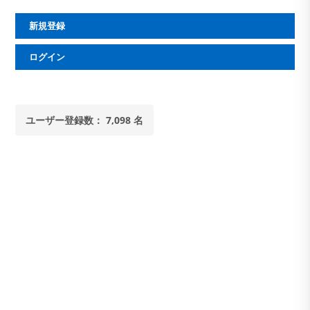
水
器
新規登録
ボ
ッ
ク
ログイン
ス
MB-
2（40-
65mm
用）
Jw_cad
ユーザー登録数： 7,098 名
デ
ー
タ