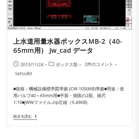
ス
MB-
3（80-
150mm
用）
Jw_cad
デ
ー
上水道用量水器ボックスMB-2（40-
タ
65mm用） Jw_cad データ
投
投
投
2件のコメント
2013/11/24
ボックス類
稿
稿
稿
投
SetsuBit
コ
公
カ
稿
メ
開
テ
者:
■規格：機械設備標準図準拠 JCW-105(MB)準拠■用途：使
ン
日:
ゴ
用バルブ40～65mm用■平面・側面の2面。縮尺
ト:
リ
1:10■JWWファイル.zip圧縮（9.49KB)
ー:
上
続きを読む
水
道
用
量