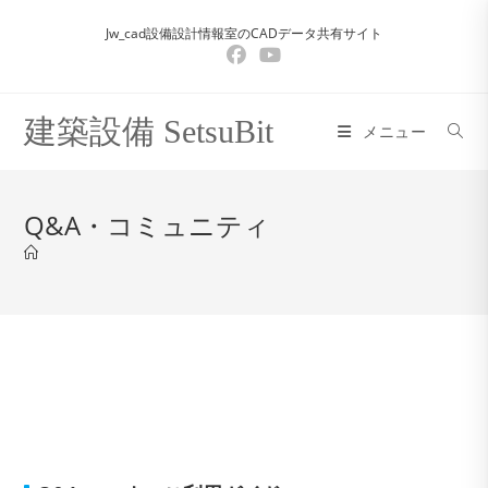
コ
Jw_cad設備設計情報室のCADデータ共有サイト
ン
テ
ン
ツ
建築設備 SetsuBit
メニュー
へ
ス
キ
Q&A・コミュニティ
ッ
プ