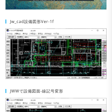
Jw_cad設備図形Ver-1f
JWWで設備図面-線記号変形