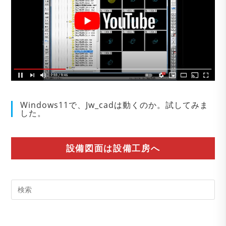
Windows11で、Jw_cadは動くのか。試してみま
した。
設備図面は設備工房へ
Pre
Es
to
clo