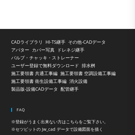
the
sea
pan
CADライブラリ
HI-TS継手
その他-CADデータ
アバター
カバー写真
ドレネジ継手
バルブ・チャッキ・ストレーナー
ユーザー登録で無料ダウンロード
排水桝
施工要領書 共通工事編
施工要領書 空調設備工事編
施工要領書 衛生設備工事編
消火設備
製品版-設備CADデータ
配管継手
FAQ
※登録がうまく出来ない方はこちらをご覧下さい。
※セツビットの Jw_cad データで設備図面を描く