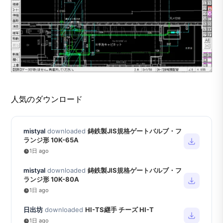
人気のダウンロード
mistyal
downloaded
鋳鉄製JIS規格ゲートバルブ・フ
ランジ形 10K-65A
1日 ago
mistyal
downloaded
鋳鉄製JIS規格ゲートバルブ・フ
ランジ形 10K-80A
1日 ago
日出坊
downloaded
HI-TS継手 チーズ HI-T
1日 ago