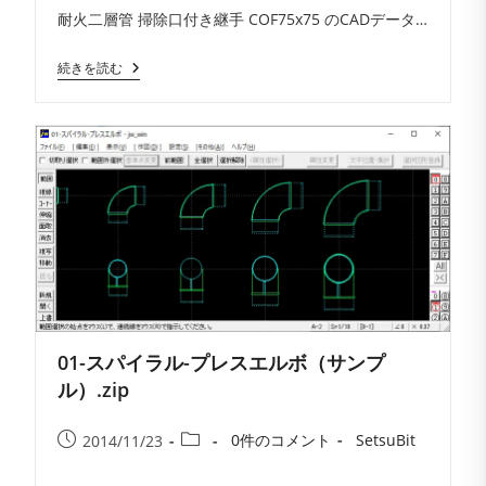
公
カ
耐火二層管 掃除口付き継手 COF75x75 のCADデータ…
メ
開
テ
ン
日:
ゴ
ト:
COF75×75
続きを読む
リ
耐
ー:
火
二
層
管
掃
除
口
付
き
継
手
01-スパイラル-プレスエルボ（サンプ
ル）.zip
投
投
投
投
0件のコメント
SetsuBit
2014/11/23
稿
稿
稿
稿
コ
者:
公
カ