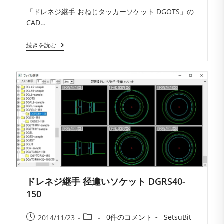
コ
者:
公
カ
「ドレネジ継手 おねじタッカーソケット DGOTS」の
メ
開
テ
CAD…
ン
日:
ゴ
ト:
リ
ド
続きを読む
ー:
レ
ネ
ジ
継
手
お
ね
じ
タ
ッ
カ
ー
ソ
ケ
ッ
ト
ドレネジ継手 径違いソケット DGRS40-
DGOTS
150
投
投
投
投
0件のコメント
SetsuBit
2014/11/23