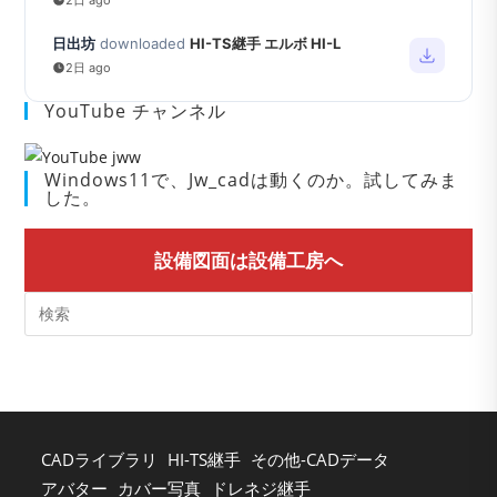
日出坊
downloaded
HI-TS継手 エルボ HI-L
2日 ago
YouTube チャンネル
Windows11で、Jw_cadは動くのか。試してみま
した。
設備図面は設備工房へ
Pre
Es
to
clo
the
sea
CADライブラリ
HI-TS継手
その他-CADデータ
pan
アバター
カバー写真
ドレネジ継手