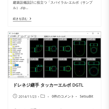
建築設備設計に役立つ「スパイラル-エルボ（サンプ
メ
開
テ
ル）.zip…
ン
日:
ゴ
ト:
リ
02-
続きを読む
ー:
ス
パ
イ
ラ
ル-
エ
ル
ボ
（サ
ン
プ
ル）.zip
ドレネジ継手 タッカーエルボ DGTL
投
投
投
投
0件のコメント
SetsuBit
2014/11/23
稿
稿
稿
稿
コ
者:
公
カ