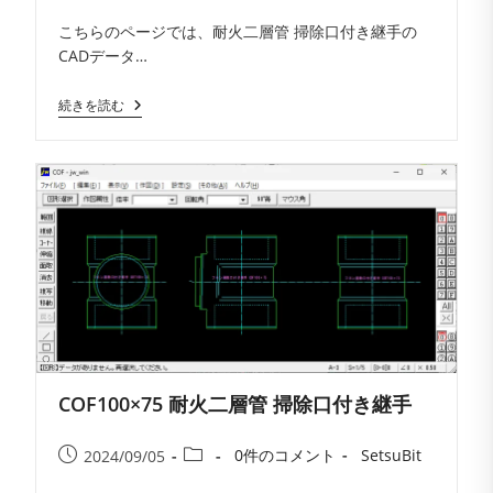
コ
者:
公
カ
こちらのページでは、耐火二層管 掃除口付き継手の
メ
開
テ
CADデータ…
ン
日:
ゴ
ト:
リ
COF100×100
続きを読む
ー:
耐
火
二
層
管
掃
除
口
付
き
継
手
COF100×75 耐火二層管 掃除口付き継手
投
投
投
投
0件のコメント
SetsuBit
2024/09/05
稿
稿
稿
稿