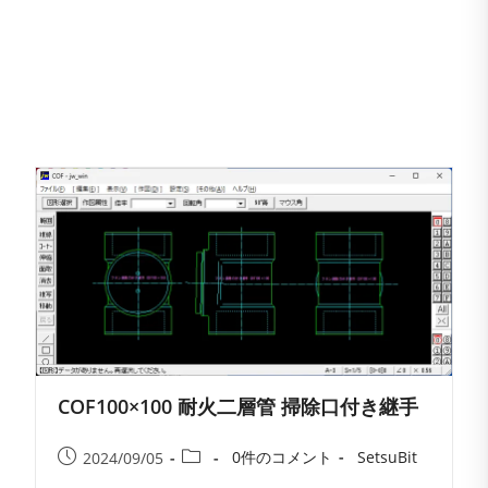
COF100×100 耐火二層管 掃除口付き継手
投
投
投
投
0件のコメント
SetsuBit
2024/09/05
稿
稿
稿
稿