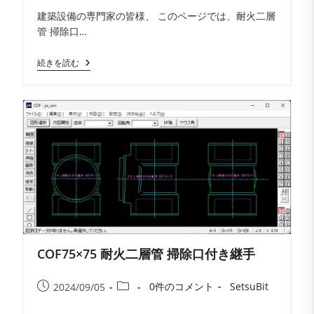
コ
者:
公
カ
建築設備の専門家の皆様、 このページでは、耐火二層
メ
開
テ
管 掃除口…
ン
日:
ゴ
ト:
リ
COF100×75
続きを読む
ー:
耐
火
二
層
管
掃
除
口
付
き
継
手
COF75×75 耐火二層管 掃除口付き継手
投
投
投
投
0件のコメント
SetsuBit
2024/09/05
稿
稿
稿
稿
コ
者: