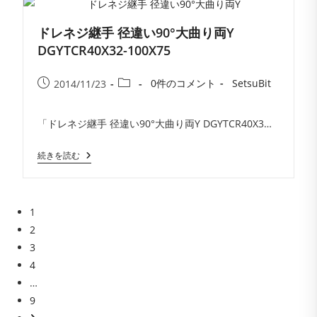
継
手
ソ
ドレネジ継手 径違い90°大曲り両Y
ケ
ッ
DGYTCR40X32-100X75
ト
DGS32-
投
投
150
投
投
0件のコメント
SetsuBit
2014/11/23
稿
稿
稿
稿
コ
者:
公
カ
「ドレネジ継手 径違い90°大曲り両Y DGYTCR40X3…
メ
開
テ
ン
日:
ゴ
ト:
ド
続きを読む
リ
レ
ー:
ネ
ジ
継
手
1
径
2
違
い
3
90°
4
大
曲
…
り
9
両
Y