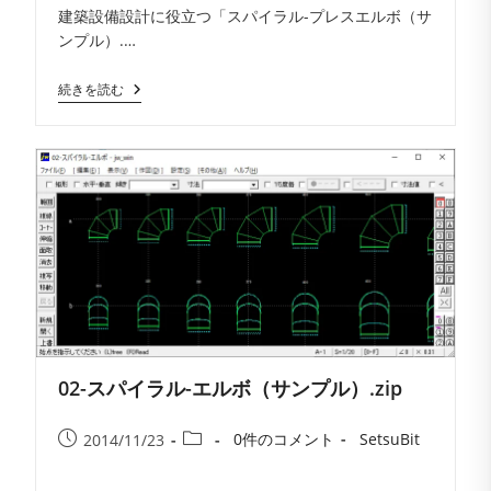
建築設備設計に役立つ「スパイラル-プレスエルボ（サ
メ
開
テ
ンプル）.…
ン
日:
ゴ
ト:
リ
01-
続きを読む
ー:
ス
パ
イ
ラ
ル-
プ
レ
ス
エ
ル
ボ
（サ
ン
プ
ル）.zip
02-スパイラル-エルボ（サンプル）.zip
投
投
投
投
0件のコメント
SetsuBit
2014/11/23
稿
稿
稿
稿
コ
者:
公
カ