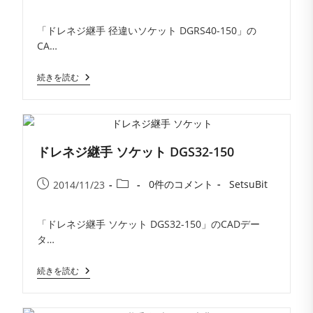
稿
稿
稿
稿
コ
者:
公
カ
「ドレネジ継手 径違いソケット DGRS40-150」の
メ
開
テ
CA…
ン
日:
ゴ
ト:
リ
ド
続きを読む
ー:
レ
ネ
ジ
継
手
径
ドレネジ継手 ソケット DGS32-150
違
い
ソ
投
投
投
投
0件のコメント
SetsuBit
2014/11/23
ケ
稿
稿
稿
稿
ッ
コ
者:
ト
公
カ
DGRS40-
「ドレネジ継手 ソケット DGS32-150」のCADデー
メ
開
テ
150
タ…
ン
日:
ゴ
ト:
リ
ド
続きを読む
ー:
レ
ネ
ジ