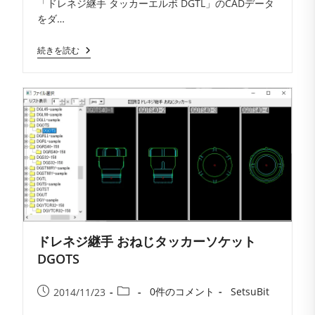
「ドレネジ継手 タッカーエルボ DGTL」のCADデータ
メ
開
テ
をダ…
ン
日:
ゴ
ト:
リ
ド
続きを読む
ー:
レ
ネ
ジ
継
手
タ
ッ
カ
ー
エ
ル
ボ
DGTL
ドレネジ継手 おねじタッカーソケット
DGOTS
投
投
投
投
0件のコメント
SetsuBit
2014/11/23
稿
稿
稿
稿