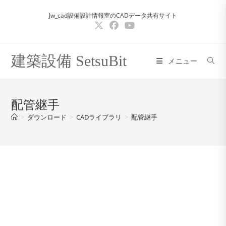
コ
Jw_cad設備設計情報室のCADデータ共有サイト
ン
テ
ン
ツ
建築設備 SetsuBit
メニュー
へ
ス
キ
配管継手
ッ
>
ダウンロード
>
CADライブラリ
>
配管継手
プ