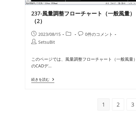
量）
（2）
237-風量調整フローチャート（一般風量）
（2）
投
投
投
2023/08/15
0件のコメント
稿
稿
稿
投
SetsuBit
公
カ
コ
稿
開
テ
メ
者:
このページでは、風量調整フローチャート（一般風量
日:
ゴ
ン
のCADデ…
リ
ト:
ー:
237-
続きを読む
風
量
調
整
フ
1
2
3
ロ
ー
チ
ャ
ー
ト