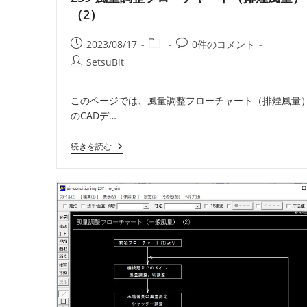
ス
（2）
リ
ー
ブ）
投
投
投
2023/08/17
0件のコメント
【更
稿
稿
稿
新】
投
SetsuBit
公
カ
コ
稿
開
テ
メ
者:
このページでは、風量調整フローチャート（排煙風量
日:
ゴ
ン
のCADデ…
リ
ト:
ー:
239-
続きを読む
風
量
調
整
フ
ロ
ー
チ
ャ
ー
ト
（排
煙
風