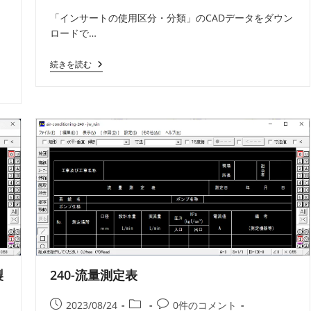
開
テ
メ
者:
「インサートの使用区分・分類」のCADデータをダウン
日:
ゴ
ン
ロードで…
リ
ト:
ー:
05-
続きを読む
イ
ン
サ
ー
ト
の
使
用
区
分・
分
類
【更
新】
製
240-流量測定表
投
投
投
2023/08/24
0件のコメント