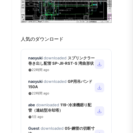
人気のダウンロード
naoyuki
downloaded
スプリンクラー
巻き出し配管 SP-JⅡ-RST-S 湾曲形状
22時間 ago
naoyuki
downloaded
GP用吊バンド
150A
22時間 ago
abe
downloaded
119-冷凍機廻り配
管（連結型冷却塔）
1日 ago
Guest
downloaded
05-鋼管の切断寸