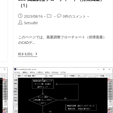
（1）
投
投
投
2023/08/16
0件のコメント
稿
稿
稿
投
SetsuBit
公
カ
コ
稿
開
テ
メ
者:
）
このページでは、風量調整フローチャート（排煙風量）
日:
ゴ
ン
のCADデ…
リ
ト:
ー:
238-
続きを読む
風
量
調
整
フ
ロ
ー
チ
ャ
ー
ト
（排
煙
風