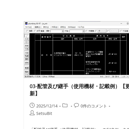
03-配管及び継手（使用機材・記載例）【
新】
投
投
投
2025/12/14
0件のコメント
稿
稿
稿
投
SetsuBit
公
カ
コ
稿
開
テ
メ
者: