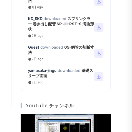
法
1日 ago
KD_SKD
downloaded
スプリンクラ
ー 巻き出し配管 SP-JⅡ-RST-S 湾曲形
状
2日 ago
Guest
downloaded
05-鋼管の切断寸
法
2日 ago
yamasaka-jingu
downloaded
基礎ス
リーブ図面
3日 ago
YouTube チャンネル