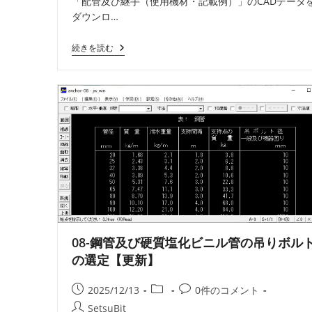
「配管及び継手（使用機材・記載例）」のCADデータ
日:
ゴ
ン
ダウンロ…
リ
ト:
ー:
03-
続きを読む
配
管
及
び
継
手
（使
用
機
材・
記
載
例）
【更
新】
08-鋼管及び硬質塩化ビニル管の吊りボル
の選定【更新】
投
投
投
2025/12/13
0件のコメント
稿
稿
稿
投
SetsuBit