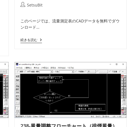
稿
稿
稿
投
SetsuBit
公
カ
コ
稿
開
テ
メ
者:
このページでは、流量測定表のCADデータを無料でダウ
日:
ゴ
ン
ンロード…
リ
ト:
」
ー:
240-
続きを読む
流
量
測
定
表
238-風量調整フローチャート（排煙風量）