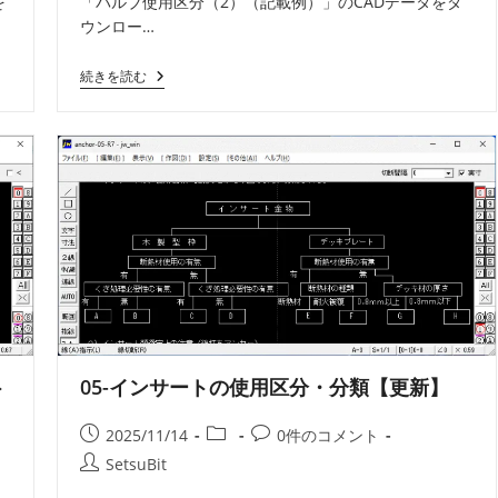
を
「バルブ使用区分（2）（記載例）」のCADデータをダ
日:
ゴ
ン
ウンロー…
リ
ト:
ー:
02-
続きを読む
バ
ル
ブ
使
用
区
分
（2）
（記
載
例）
【更
新】
ト
05-インサートの使用区分・分類【更新】
投
投
投
2025/11/14
0件のコメント
稿
稿
稿
投
SetsuBit
公
カ
コ
稿