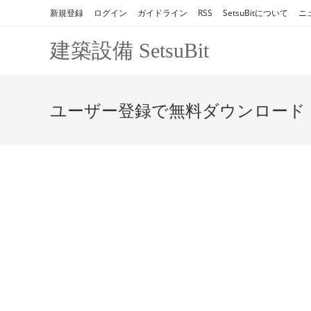
コ
新規登録
ログイン
ガイドライン
RSS
SetsuBitについて
ニ
ン
テ
建築設備 SetsuBit
ン
ツ
へ
ユーザー登録で無料ダウンロード
ス
キ
ッ
プ