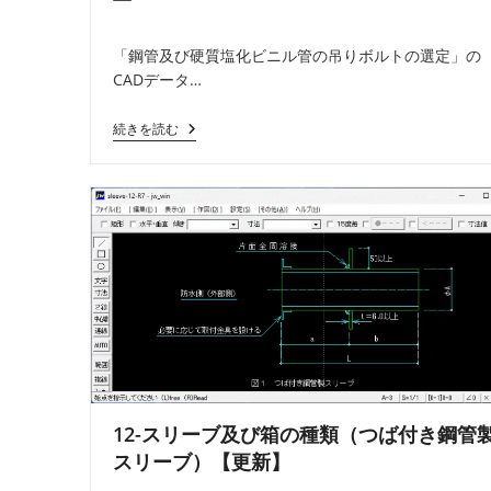
公
カ
コ
稿
開
テ
メ
者:
「鋼管及び硬質塩化ビニル管の吊りボルトの選定」の
日:
ゴ
ン
CADデータ…
リ
ト:
ー:
08-
続きを読む
鋼
管
及
び
硬
質
塩
化
ビ
ニ
ル
管
の
吊
り
ボ
ル
12-スリーブ及び箱の種類（つば付き鋼管
ト
スリーブ）【更新】
の
選