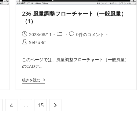
量）
（1）
236-風量調整フローチャート（一般風量）
（1）
投
投
投
2023/08/11
0件のコメント
稿
稿
稿
投
SetsuBit
公
カ
コ
稿
開
テ
メ
者:
）
このページでは、風量調整フローチャート（一般風量）
日:
ゴ
ン
のCADデ…
リ
ト:
ー:
236-
続きを読む
風
量
調
整
フ
4
…
15
次のページへ
ロ
ー
チ
ャ
ー
ト