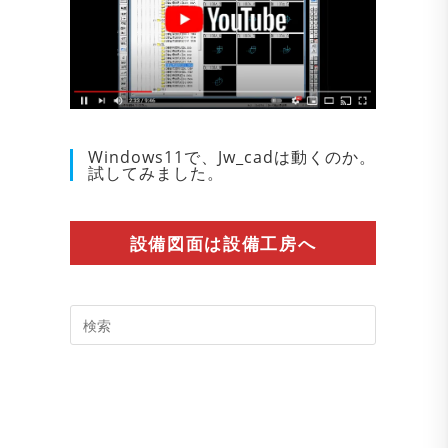
Windows11で、Jw_cadは動くのか。
試してみました。
設備図面は設備工房へ
Press
Escape
to
close
the
search