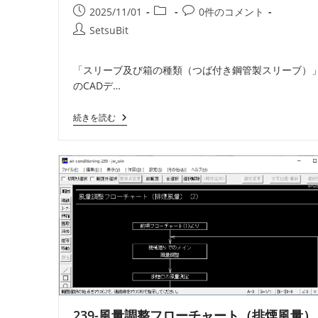
定
投
投
投
2025/11/01
0件のコメント
【更
稿
稿
稿
新】
投
SetsuBit
公
カ
コ
稿
開
テ
メ
者:
「スリーブ及び箱の種類（つば付き鋼管製スリーブ）
日:
ゴ
ン
のCADデ…
リ
ト:
ー:
12-
続きを読む
ス
リ
ー
ブ
及
び
箱
の
種
類
（つ
ば
付
き
鋼
管
製
239-風量調整フローチャート（排煙風量）