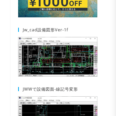
Jw_cad設備図形Ver-1f
JWWで設備図面-線記号変形