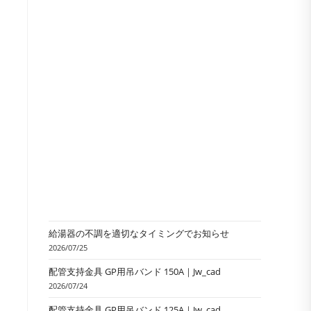
の
検
索
を
ト
給湯器の不調を適切なタイミングでお知らせ
2026/07/25
配管支持金具 GP用吊バンド 150A｜Jw_cad
グ
2026/07/24
配管支持金具 GP用吊バンド 125A｜Jw_cad