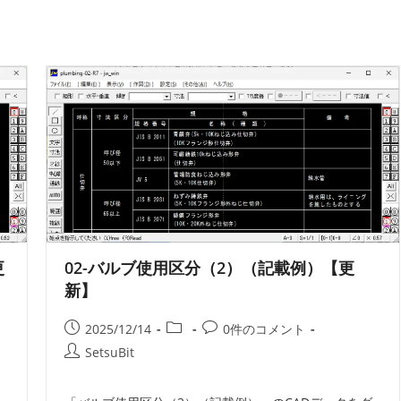
更
02-バルブ使用区分（2）（記載例）【更
新】
投
投
投
2025/12/14
0件のコメント
稿
稿
稿
投
SetsuBit
公
カ
コ
稿
開
テ
メ
者: