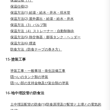
保温仕様（1）
保温仕様(2)
保温方法(1) 給湯・給水・井水・排水管
保温方法(2) 屋外露出・給湯・給水・井水
保温方法（3）バルブ類
保温方法（4）ストレーナー・自動制御弁
保温方法(5) 熱交換器・膨張タンク・ヘッダー
保温方法(6) 煙道
防食方法（防食テープの巻き方）
15-塗装工事
塗装工事・一般事項・衛生設備工事
隠ぺいのタンク類の塗装
隠ぺい部の支持金物及び架台類の塗装
16-地中埋設管の防食法
土中埋設配管の防食(1)(防食原理及び配管と土壌との電気的