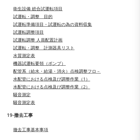
衛生設備 総合試運転項目
試運転・調整 目的
試運転準備項目・試運転の為の資料収集
試運転調整項目
試運転調整 人員配置計画
試運転・調整 計測器具リスト
水質測定表
機器試運転要領（ポンプ）
配管系（給水・給湯・消火）点検調整フロ－
水配管における点検及び調整作業（1）
水配管における点検及び調整作業（2）
騒音測定
騒音測定表
19-撤去工事
撤去工事基本事項