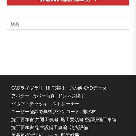
Pre
Es
to
clo
the
sea
pan
CADライブラリ
HI-TS継手
その他-CADデータ
アバター
カバー写真
ドレネジ継手
バルブ・チャッキ・ストレーナー
ユーザー登録で無料ダウンロード
排水桝
施工要領書 共通工事編
施工要領書 空調設備工事編
施工要領書 衛生設備工事編
消火設備
製品版-設備CADデータ
配管継手