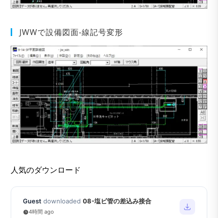
JWWで設備図面-線記号変形
人気のダウンロード
Guest
downloaded
08-塩ビ管の差込み接合
4時間 ago