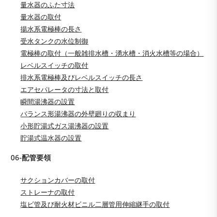
量水器のふた寸法
量水器の取付
揚水系電極棒の長さ
受水タンクの水位制御
電極棒の取付（一般雑排水槽・湧水槽・消火水槽等の場合）
レベルスイッチの取付
排水系電極棒及びレベルスイッチの長さ
エアセパレータの寸法と取付
瞬間湯沸器の設置
バランス形湯沸器の外壁廻りの収まり
小形貯湯式ガス湯沸器の設置
貯湯式温水器の設置
06-配管要領
サクションカバーの取付
ストレーナの取付
塩ビ管及び耐火材ビニル二層管用伸縮継手の取付