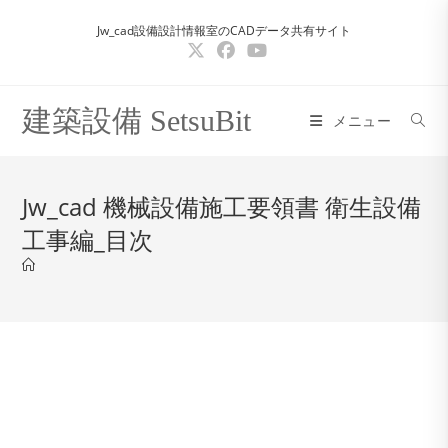
コ
Jw_cad設備設計情報室のCADデータ共有サイト
ン
テ
ン
ツ
建築設備 SetsuBit
メニュー
へ
ス
キ
Jw_cad 機械設備施工要領書 衛生設備
ッ
工事編_目次
プ