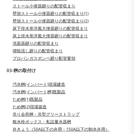
ストール小便器廻りの配管収まり
壁掛ストール小便器廻りの配管収まり(1)
壁掛ストール小便器廻りの配管収まり(2)
床下排水形洋風大便器廻りの配管収まり
床上排水形洋風大便器廻りの配管収まり
洗面器廻りの配管収まり
掃除流し廻りの配管収まり
プロパンガスボンベ廻り配管要領
03-桝の取付け
汚水桝(インバート)現場建造
汚水桝(インバート桝)既製品
ため桝(1)既製品
ため桝(2)現場築造
吊り会所桝・吊型グリーストラップ
散水栓ボックス・私設量水器桝
弁きょう（50A以下の弁用・150A以下の制水弁用）