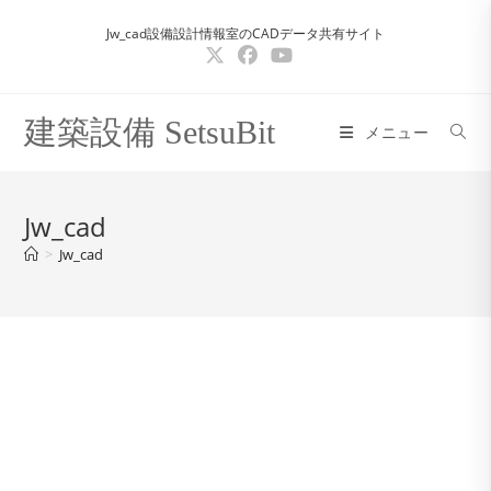
コ
Jw_cad設備設計情報室のCADデータ共有サイト
ン
テ
ン
ツ
建築設備 SetsuBit
メニュー
へ
ス
キ
Jw_cad
ッ
>
Jw_cad
プ