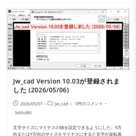
図
面
を
画
像
（PNG・
JPEG）
に
変
換
す
る
手
順
Jw_cad Version 10.03が登録されま
した (2026/05/06)
投
投
投
0件のコメント
2026/05/07
Jw_cad
稿
稿
稿
投
SetsuBit
コ
公
カ
稿
メ
開
テ
者:
文字サイズにマイナスの値を設定できるようにした。X方
ン
日:
ゴ
向またはY方向のサイズをマイナスにすると文字が反転表
ト:
リ