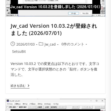
Jw_cad Version 10.03.2が登録され
ました (2026/07/01)
投
投
投
0件のコメント
2026/07/03
Jw_cad
稿
稿
稿
投
SetsuBit
コ
公
カ
稿
メ
開
テ
者:
Version 10.03.2 での変更点は以下のとおりです。文字コ
ン
日:
ゴ
マンドで、文字が選択状態のときの「貼付」ボタンを復
ト:
リ
活した。
ー:
Jw_cad
続きを読む
Version
10.03.2
が
登
録
さ