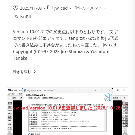
投
投
投
0件のコメント
2025/11/09
Jw_cad
稿
稿
稿
投
SetsuBit
コ
公
カ
稿
メ
開
テ
者:
Version 10.01.7 での変更点は以下のとおりです。 文字
ン
日:
ゴ
コマンドの外部エディタで 、tenp.txt へのShift-JIS形式
ト:
リ
での書き込みに不具合があったものを直した。 Jw_cad
ー:
Copyright (C)1997-2025 Jiro Shimizu & Yoshifumi
Tanaka
Jw_cad
続きを読む
Version
10.01.7
が
登
録
さ
れ
ま
し
た
(2025/11/08)