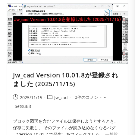
が
登
録
さ
れ
ま
し
た
(2026/01/12)
Jw_cad Version 10.01.8が登録され
ました (2025/11/15)
投
投
投
0件のコメント
2025/11/15
Jw_cad
稿
稿
稿
投
SetsuBit
コ
公
カ
稿
メ
開
テ
者:
ブロック図形を含むファイルほ保存しようとするとき、
ン
日:
ゴ
保存に失敗し、 そのファイルが読み込めなくなるバグ
ト:
リ
（Version 10.01.7 で発生）をフィックスした。 一般設