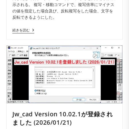
示される。 複写・移動コマンドで、複写倍率にマイナス
ー:
の値を指定した場合及び、反転複写をした場合、文字を
反転できるようにした。
Jw_cad
続きを読む
Version
10.03
が
登
録
さ
れ
ま
し
た
(2026/05/06)
Jw_cad Version 10.02.1が登録され
ました (2026/01/21)