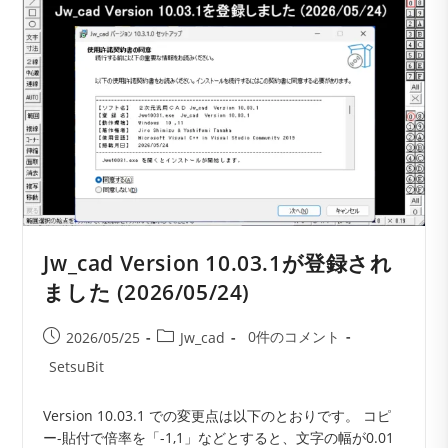
れ
ま
し
た
(2026/07/01)
Jw_cad Version 10.03.1が登録され
ました (2026/05/24)
投
投
投
0件のコメント
2026/05/25
Jw_cad
稿
稿
稿
投
SetsuBit
コ
公
カ
稿
メ
開
テ
者:
Version 10.03.1 での変更点は以下のとおりです。 コピ
ン
日:
ゴ
ー-貼付で倍率を「-1,1」などとすると、文字の幅が0.01
ト:
リ