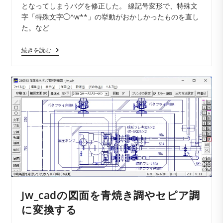
となってしまうバグを修正した。 線記号変形で、特殊文
ー:
字「特殊文字◯^w**」の挙動がおかしかったものを直し
た。など
Jw_cad
続きを読む
Version
10.03.1
が
登
録
さ
れ
ま
し
た
(2026/05/24)
Jw_cadの図面を青焼き調やセピア調
に変換する