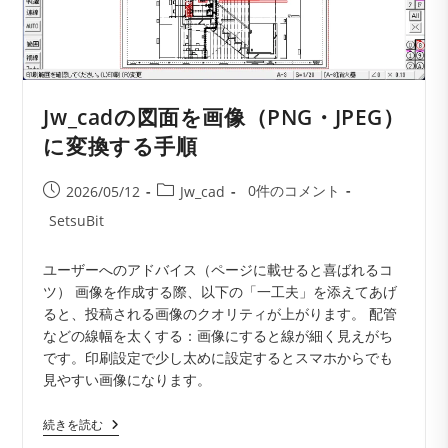
ピ
ア
調
に
変
換
す
Jw_cadの図面を画像（PNG・JPEG）
る
に変換する手順
投
投
投
0件のコメント
2026/05/12
Jw_cad
稿
稿
稿
投
SetsuBit
コ
公
カ
稿
メ
開
テ
者:
ユーザーへのアドバイス（ページに載せると喜ばれるコ
ン
日:
ゴ
ツ） 画像を作成する際、以下の「一工夫」を添えてあげ
ト:
リ
ると、投稿される画像のクオリティが上がります。 配管
ー:
などの線幅を太くする：画像にすると線が細く見えがち
です。印刷設定で少し太めに設定するとスマホからでも
見やすい画像になります。
Jw_cad
続きを読む
の