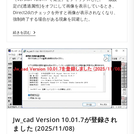
ー:
定の[透過属性]をオフにして画像を表示しているとき、
Direct2dのチェックを外すと画像が表示されなくなり、
強制終了する場合がある現象を回避した。
Jw_cad
続きを読む
Version
10.01.8
が
登
録
さ
れ
ま
し
た
(2025/11/15)
Jw_cad Version 10.01.7が登録され
ました (2025/11/08)