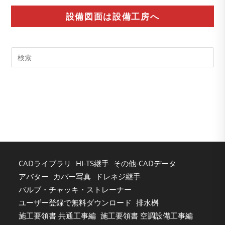
設備図面は設備工房へ
Pre
Es
to
clo
the
sea
pan
CADライブラリ
HI-TS継手
その他-CADデータ
アバター
カバー写真
ドレネジ継手
バルブ・チャッキ・ストレーナー
ユーザー登録で無料ダウンロード
排水桝
施工要領書 共通工事編
施工要領書 空調設備工事編