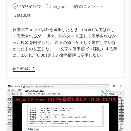
投
投
投
0件のコメント
2026/01/22
Jw_cad
稿
稿
稿
投
SetsuBit
コ
公
カ
稿
メ
開
テ
者:
日本語フォント以外を選択したとき、direct2dでは正し
ン
日:
ゴ
く表示されるが、 direct2dを外すと正しく表示されなか
ト:
リ
った現象を回避した。 以下の修正が正しく動作していな
ー:
かったものを直した。 -文字を倍率複写（移動）する際
に、0.01以下0.001以上の文字間隔は変更しない。
Jw_cad
続きを読む
Version
10.02.1
が
登
録
さ
れ
ま
し
た
(2026/01/21)