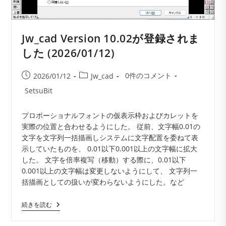
Jw_cad Version 10.02が登録されま
した (2026/01/12)
投
投
投
0件のコメント
2026/01/12
Jw_cad
稿
稿
稿
投
SetsuBit
コ
公
カ
稿
メ
開
テ
者:
プロポーショナルフォントの仮表示枠およびカレットを
ン
日:
ゴ
実際の位置と合わせるようにした。 従前、文字幅0.01の
ト:
リ
文字を文字列一括描画しシステムに文字配置を委ねて表
ー:
示していたものを、 0.01以下0.001以上の文字幅に拡大
した。 文字を倍率複写（移動）する際に、0.01以下
0.001以上の文字幅は変更しないようにして、 文字列一
括描画としての扱いが変わらないようにした。など
Jw_cad
続きを読む
Version
10.02