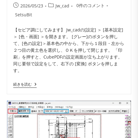
投
投
投
0件のコメント
2026/05/23
Jw_cad
稿
稿
稿
投
SetsuBit
コ
公
カ
稿
メ
開
テ
者:
【セピア調にしてみます】 Jw_cadの[設定] ＞ [基本設定]
ン
日:
ゴ
＞ [色・画面] ＞を開きます。 [グレー]のボタンを押し
ト:
リ
て、[色の設定]＞基本色の中から、下から１段目・左から
ー:
２つ目の黄土色を選択し、ＯＫを押して閉じます。 「印
刷」を押すと、CubePDFの設定画面が立ち上がります。
同じ要領で設定をして、右下の [変換] ボタンを押しま
す。
Jw_cad
続きを読む
の
図
面
を
青
焼
き
調
や
セ