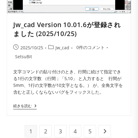
Jw_cad Version 10.01.6が登録され
ました (2025/10/25)
投
投
投
0件のコメント
2025/10/25
Jw_cad
稿
稿
稿
投
SetsuBit
コ
公
カ
稿
メ
開
テ
者:
文字コマンドの貼り付けのとき、行間に続けて指定でき
ン
日:
ゴ
る1行の文字数 （行間；「5,10」 と入力すると 行間が
ト:
リ
5mm、1行の文字数が10文字となる。） が、全角文字を
ー:
含むと正しくならないバグをフィックスした。
Jw_cad
続きを読む
Version
10.01.6
が
登
録
1
2
3
4
5
次のページへ
さ