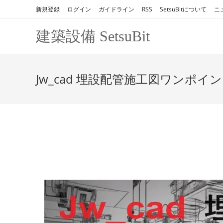
コ
新規登録
ログイン
ガイドライン
RSS
SetsuBitについて
ニ
ン
テ
建築設備 SetsuBit
ン
ツ
へ
Jw_cad 埋設配管施工図ワンポイ
ス
キ
ッ
プ