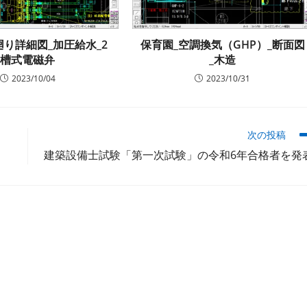
廻り詳細図_加圧給水_2
保育園_空調換気（GHP）_断面図
槽式電磁弁
_木造
2023/10/04
2023/10/31
次の投稿
建築設備士試験「第一次試験」の令和6年合格者を発