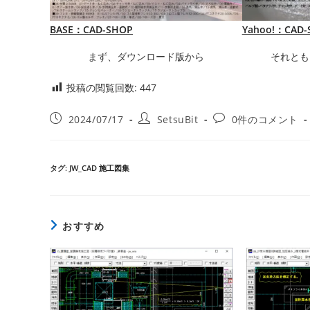
BASE：CAD-SHOP
Yahoo!：CAD-
まず、ダウンロード版から
それとも
投稿の閲覧回数:
447
投
投
投
2024/07/17
SetsuBit
0件のコメント
稿
稿
稿
公
者:
コ
開
メ
タグ
:
JW_CAD 施工図集
日:
ン
ト:
おすすめ