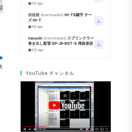
1日 ago
日出坊
downloaded
HI-TS継手 チー
ズ HI-T
1日 ago
naoyuki
downloaded
スプリンクラー
巻き出し配管 SP-JⅡ-RST-S 湾曲形状
2日 ago
表
YouTube チャンネル