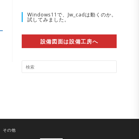
Windows11で、Jw_cadは動くのか。
試してみました。
設備図面は設備工房へ
Press
Escape
to
close
the
search
panel.
その他