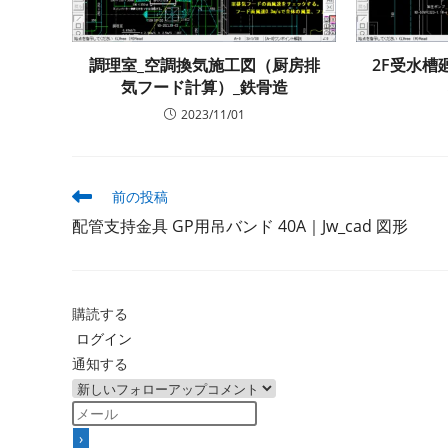
調理室_空調換気施工図（厨房排
2F受水槽
気フード計算）_鉄骨造
2023/11/01
そ
前の投稿
の
配管支持金具 GP用吊バンド 40A｜Jw_cad 図形
他
の
記
事
を
購読する
読
ログイン
む
通知する