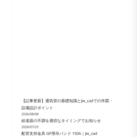
の
検
索
を
ト
【記事更新】通気管の基礎知識とJw_cadでの作図・
設備設計ポイント
2026/08/08
グ
給湯器の不調を適切なタイミングでお知らせ
2026/07/25
配管支持金具 GP用吊バンド 150A｜Jw_cad