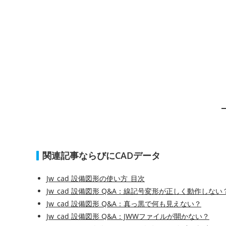
関連記事ならびにCADデータ
Jw_cad 設備図形の使い方_目次
Jw_cad 設備図形 Q&A：線記号変形が正しく動作しない
Jw_cad 設備図形 Q&A：真っ黒で何も見えない？
Jw_cad 設備図形 Q&A：JWWファイルが開かない？