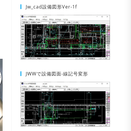
Jw_cad設備図形Ver-1f
JWWで設備図面-線記号変形