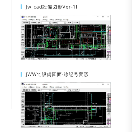
Jw_cad設備図形Ver-1f
JWWで設備図面-線記号変形