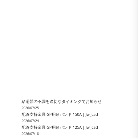
の
検
索
を
ト
給湯器の不調を適切なタイミングでお知らせ
2026/07/25
配管支持金具 GP用吊バンド 150A｜Jw_cad
グ
2026/07/24
配管支持金具 GP用吊バンド 125A｜Jw_cad
2026/07/18