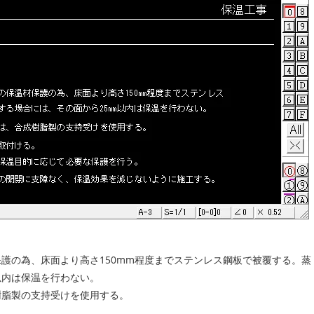
護の為、床面より高さ150mm程度までステンレス鋼板で被覆する。蒸
以内は保温を行わない。
樹脂製の支持受けを使用する。
。