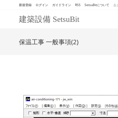
コ
新規登録
ログイン
ガイドライン
RSS
SetsuBitについて
ニ
ン
テ
建築設備 SetsuBit
ン
ツ
へ
保温工事 一般事項(2)
ス
キ
ッ
プ