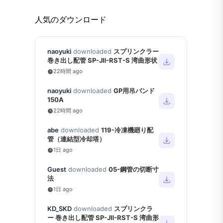
人気のダウンロード
naoyuki
downloaded
スプリンクラー
巻き出し配管 SP-JⅡ-RST-S 湾曲形状
22時間 ago
naoyuki
downloaded
GP用吊バンド
150A
22時間 ago
abe
downloaded
119-冷凍機廻り配
管（連結型冷却塔）
1日 ago
Guest
downloaded
05-鋼管の切断寸
法
1日 ago
KD_SKD
downloaded
スプリンクラ
ー 巻き出し配管 SP-JⅡ-RST-S 湾曲形