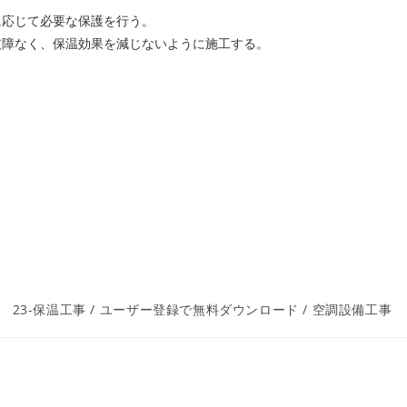
に応じて必要な保護を行う。
支障なく、保温効果を減じないように施工する。
投
23-保温工事
/
ユーザー登録で無料ダウンロード
/
空調設備工事
稿
カ
テ
ゴ
リ