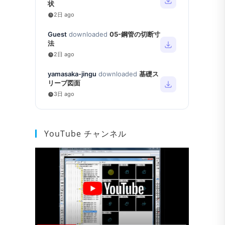
状
2日 ago
Guest
downloaded
05-鋼管の切断寸
法
2日 ago
yamasaka-jingu
downloaded
基礎ス
リーブ図面
3日 ago
YouTube チャンネル