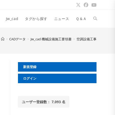
ウ
Jw_cad
タグから探す
ニュース
Ｑ＆Ａ
ェ
>
CADデータ
>
Jw_cad 機械設備施工要領書
>
空調設備工事
ブ
新規登録
サ
ログイン
イ
ユーザー登録数： 7,093 名
ト