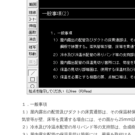
１．一般事項
１）屋内露出の配管及びダクトの床貫通部は、その保温材保
気管等が壁、床等を貫通する場合には、その面から25mm
２）冷水及び冷温水配管の吊りバンド等の支持部は、合成
３）屋内露出配管の保温見切り箇所には、菊座を取付ける