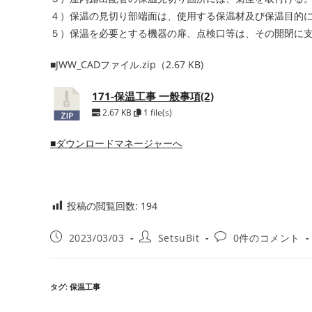
４）保温の見切り部端面は、使用する保温材及び保温目的
５）保温を必要とする機器の扉、点検口等は、その開閉に
■JWW_CADファイル.zip（2.67 KB)
171-保温工事 一般事項(2)
2.67 KB
1 file(s)
■ダウンロードマネージャーへ
投稿の閲覧回数:
194
投
投
投
2023/03/03
SetsuBit
0件のコメント
稿
稿
稿
公
者:
コ
開
メ
タグ
:
保温工事
日:
ン
ト: