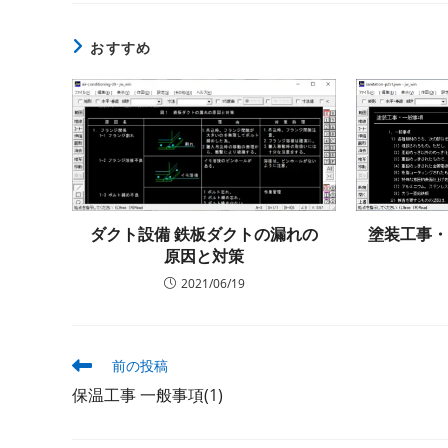
おすすめ
ダクト設備 鉄板ダクトの漏れの
塗装工事
原因と対策
2021/06/19
そ
前の投稿
の
保温工事 一般事項(1)
他
の
記