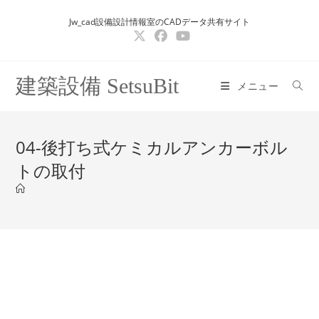
コ
Jw_cad設備設計情報室のCADデータ共有サイト
ン
テ
ン
ツ
建築設備 SetsuBit
メニュー
へ
ス
キ
04-後打ち式ケミカルアンカーボル
ッ
トの取付
プ