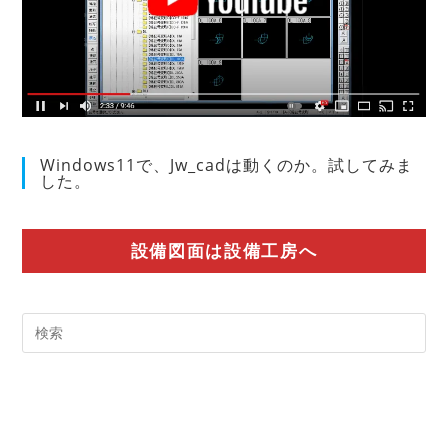
Windows11で、Jw_cadは動くのか。試してみま
した。
設備図面は設備工房へ
Pre
Es
to
clo
the