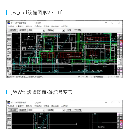
Jw_cad設備図形Ver-1f
JWWで設備図面-線記号変形