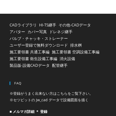
sea
pan
CADライブラリ
HI-TS継手
その他-CADデータ
アバター
カバー写真
ドレネジ継手
バルブ・チャッキ・ストレーナー
ユーザー登録で無料ダウンロード
排水桝
施工要領書 共通工事編
施工要領書 空調設備工事編
施工要領書 衛生設備工事編
消火設備
製品版-設備CADデータ
配管継手
FAQ
※登録がうまく出来ない方はこちらをご覧下さい。
※セツビットの Jw_cad データで設備図面を描く
■ メルマガ詳細 ＊ 登録