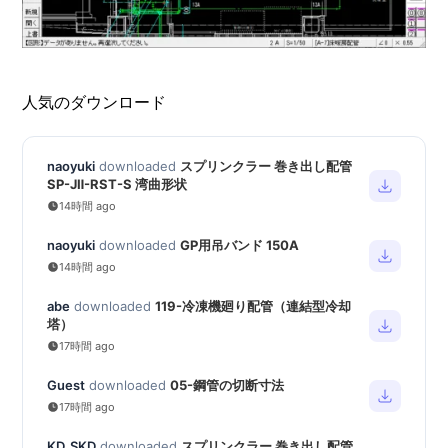
人気のダウンロード
naoyuki
downloaded
スプリンクラー 巻き出し配管
SP-JⅡ-RST-S 湾曲形状
14時間 ago
naoyuki
downloaded
GP用吊バンド 150A
14時間 ago
abe
downloaded
119-冷凍機廻り配管（連結型冷却
塔）
17時間 ago
Guest
downloaded
05-鋼管の切断寸法
17時間 ago
KD_SKD
downloaded
スプリンクラー 巻き出し配管