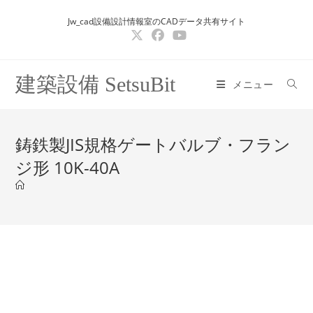
コ
Jw_cad設備設計情報室のCADデータ共有サイト
ン
テ
ン
ツ
建築設備 SetsuBit
メニュー
へ
ス
キ
鋳鉄製JIS規格ゲートバルブ・フラン
ッ
ジ形 10K-40A
プ