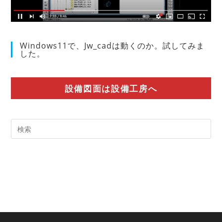
Windows11で、Jw_cadは動くのか。試してみま
した。
設備図面は設備工房へ
Pre
Es
to
clo
the
sea
pan