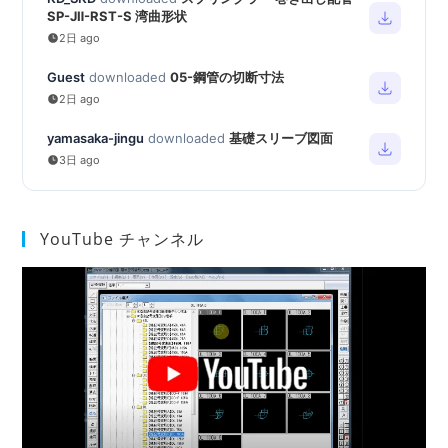
SP-JⅡ-RST-S 湾曲形状
2日 ago
Guest
downloaded
05-鋼管の切断寸法
2日 ago
yamasaka-jingu
downloaded
基礎スリーブ図面
3日 ago
YouTube チャンネル