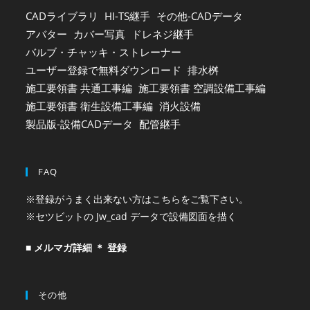
CADライブラリ
HI-TS継手
その他-CADデータ
アバター
カバー写真
ドレネジ継手
バルブ・チャッキ・ストレーナー
ユーザー登録で無料ダウンロード
排水桝
施工要領書 共通工事編
施工要領書 空調設備工事編
施工要領書 衛生設備工事編
消火設備
製品版-設備CADデータ
配管継手
FAQ
※登録がうまく出来ない方はこちらをご覧下さい。
※セツビットの Jw_cad データで設備図面を描く
■ メルマガ詳細 ＊ 登録
その他