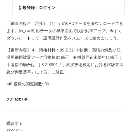
新規登録
｜
ログイン
「鋼管の接合（溶接）（1）」のCADデータをダウンロードでき
ます。Jw_cad対応データの標準図面で設計効率アップ。今すぐ
ダウンロードして、設備設計作業をスムーズに進めましょう。
【更新内容】４．溶接材料：JIS Z 3211(軟鋼，高張力鋼及び低
温用鋼用被覆アーク溶接棒)に修正｜有機質亜鉛末塗料に修正｜
手溶接の場合は、JIS Z 3801「手溶接技術検定における試験方法
及び判定基準」による。に修正。
投稿の閲覧回数:
90
タグ
:
配管工事
購読する
ログイン