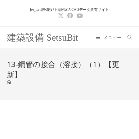
コ
Jw_cad設備設計情報室のCADデータ共有サイト
ン
テ
ン
ツ
建築設備 SetsuBit
メニュー
へ
ス
キ
13-鋼管の接合（溶接）（1）【更
ッ
新】
プ