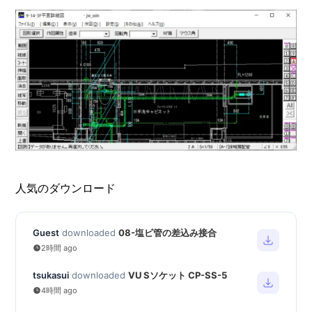
人気のダウンロード
Guest
downloaded
08-塩ビ管の差込み接合
2時間 ago
tsukasui
downloaded
VU Sソケット CP-SS-5
4時間 ago