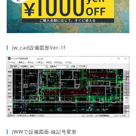
Jw_cad設備図形Ver-1f
JWWで設備図面-線記号変形