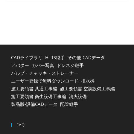
to
clo
the
sea
pan
CADライブラリ
HI-TS継手
その他-CADデータ
アバター
カバー写真
ドレネジ継手
バルブ・チャッキ・ストレーナー
ユーザー登録で無料ダウンロード
排水桝
施工要領書 共通工事編
施工要領書 空調設備工事編
施工要領書 衛生設備工事編
消火設備
製品版-設備CADデータ
配管継手
FAQ