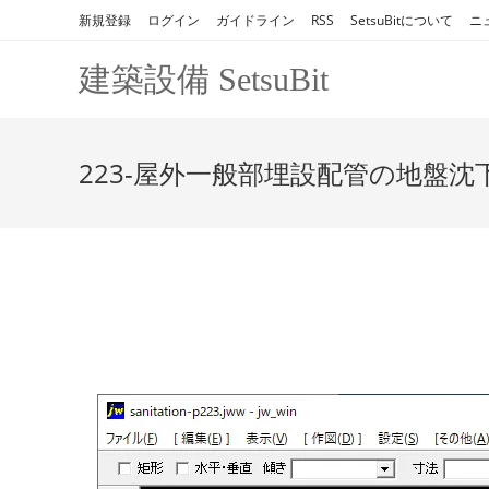
コ
新規登録
ログイン
ガイドライン
RSS
SetsuBitについて
ニ
ン
テ
建築設備 SetsuBit
ン
ツ
へ
223-屋外一般部埋設配管の地盤沈
ス
キ
ッ
プ