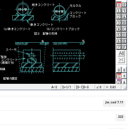
Jw_cad 7.11
222