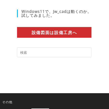
Windows11で、Jw_cadは動くのか。
試してみました。
設備図面は設備工房へ
Press
Escape
to
close
the
search
panel.
その他