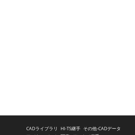
CADライブラリ
HI-TS継手
その他-CADデータ