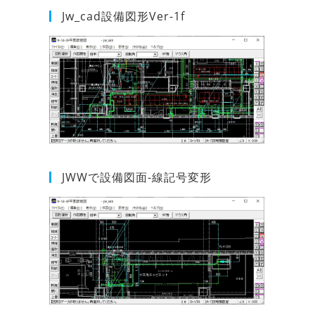
Jw_cad設備図形Ver-1f
JWWで設備図面-線記号変形