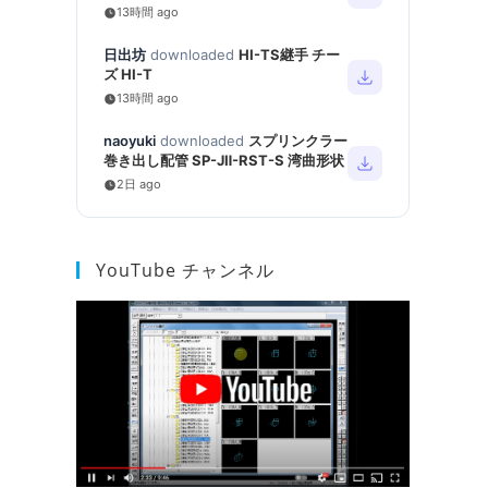
13時間 ago
日出坊
downloaded
HI-TS継手 チー
ズ HI-T
13時間 ago
naoyuki
downloaded
スプリンクラー
巻き出し配管 SP-JⅡ-RST-S 湾曲形状
2日 ago
YouTube チャンネル