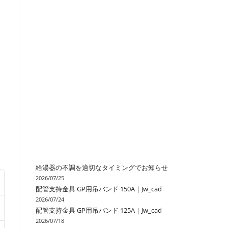
の
検
索
を
ト
給湯器の不調を適切なタイミングでお知らせ
2026/07/25
配管支持金具 GP用吊バンド 150A｜Jw_cad
グ
2026/07/24
配管支持金具 GP用吊バンド 125A｜Jw_cad
2026/07/18