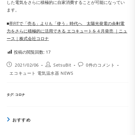
した電気をさらに積極的に自家消費することが可能になってい
ます。
■
卒FITで「売る」よりも「使う」時代へ 太陽光発電の余剰電
力をさらに積極的に活用できる エコキュートを４月発売 ｜ニュ
ース｜株式会社コロナ
投稿の閲覧回数:
17
投
投
投
2021/02/06
SetsuBit
0件のコメント
稿
稿
稿
投
エコキュート 電気温水器 NEWS
公
者:
コ
稿
開
メ
カ
日:
ン
テ
ト:
ゴ
タグ
:
コロナ
リ
ー:
おすすめ