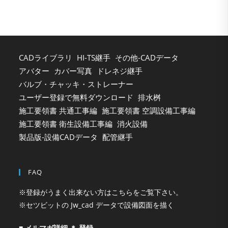
sea
pan
CADライブラリ
HI-TS継手
その他-CADデータ
アバター
カバー写真
ドレネジ継手
バルブ・チャッキ・ストレーナー
ユーザー登録で無料ダウンロード
排水桝
施工要領書 共通工事編
施工要領書 空調設備工事編
施工要領書 衛生設備工事編
消火設備
製品版-設備CADデータ
配管継手
FAQ
※登録がうまく出来ない方はこちらをご覧下さい。
※セツビットの Jw_cad データで設備図面を描く
■ メルマガ詳細 ＊ 登録