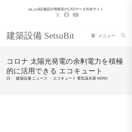
コ
Jw_cad設備設計情報室のCADデータ共有サイト
ン
テ
ン
ツ
建築設備 SetsuBit
メニュー
へ
ス
キ
コロナ 太陽光発電の余剰電力を積極
ッ
的に活用できる エコキュート
プ
>
建築設備 ニュース
>
エコキュート 電気温水器 NEWS