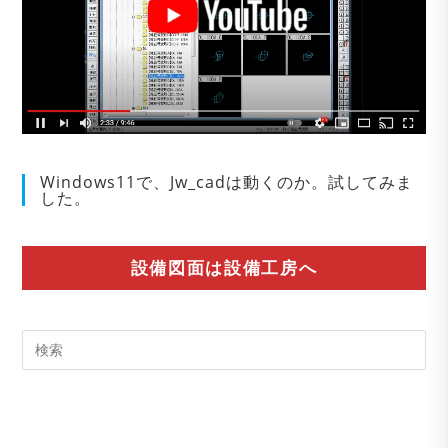
Windows11で、Jw_cadは動くのか。試してみま
した。
設備図面は設備工房へ
Pre
Es
to
clo
the