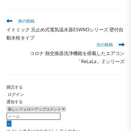
そ
前の投稿
の
イトミック 元止め式電気温水器ESWM3シリーズ 壁付自
他
の
動水栓タイプ
記
次の投稿
事
コロナ 熱交換器洗浄機能を搭載したエアコン
を
読
「ReLaLa」Ｚシリーズ
む
購読する
ログイン
通知する
コメントするにはログインしてください