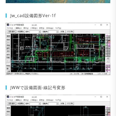
Jw_cad設備図形Ver-1f
JWWで設備図面-線記号変形