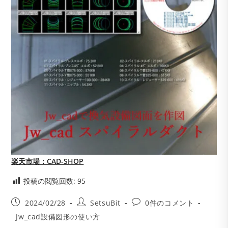
楽天市場：CAD-SHOP
投稿の閲覧回数:
95
投
投
投
2024/02/28
SetsuBit
0件のコメント
稿
稿
稿
投
Jw_cad設備図形の使い方
公
者:
コ
稿