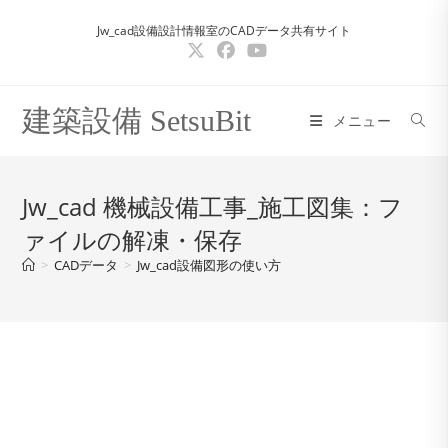
コ
Jw_cad設備設計情報室のCADデータ共有サイト
ン
テ
ン
ツ
建築設備 SetsuBit
メニュー
へ
ス
キ
Jw_cad 機械設備工事_施工図集：フ
ッ
ァイルの解凍・保存
プ
>
CADデータ
>
Jw_cad設備図形の使い方