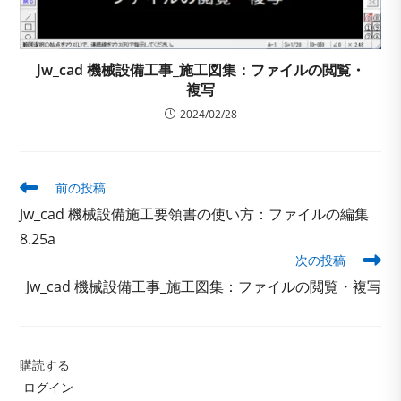
Jw_cad 機械設備工事_施工図集：ファイルの閲覧・
複写
2024/02/28
そ
前の投稿
の
Jw_cad 機械設備施工要領書の使い方：ファイルの編集
他
の
8.25a
記
次の投稿
事
Jw_cad 機械設備工事_施工図集：ファイルの閲覧・複写
を
読
む
購読する
ログイン