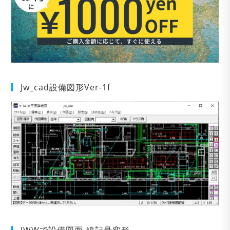
Jw_cad設備図形Ver-1f
JWWで設備図面-線記号変形