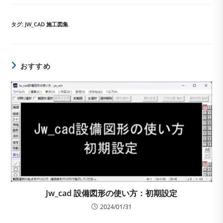
開
メ
カ
日:
ン
テ
ト:
ゴ
タグ
:
JW_CAD 施工図集
リ
ー:
おすすめ
Jw_cad 設備図形の使い方：初期設定
2024/01/31