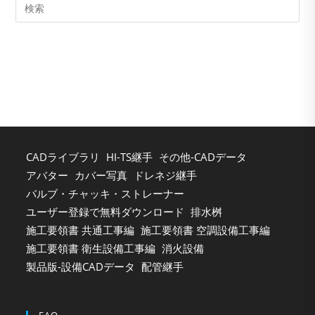
Pre
Es
to
clo
the
sea
pan
CADライブラリ
HI-TS継手
その他-CADデータ
アバター
カバー写真
ドレネジ継手
バルブ・チャッキ・ストレーナー
ユーザー登録で無料ダウンロード
排水桝
施工要領書 共通工事編
施工要領書 空調設備工事編
施工要領書 衛生設備工事編
消火設備
製品版-設備CADデータ
配管継手
FAQ