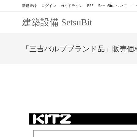
コ
新規登録
ログイン
ガイドライン
RSS
SetsuBitについて
ニ
ン
テ
建築設備 SetsuBit
ン
ツ
へ
「三吉バルブブランド品」販売価
ス
キ
ッ
プ