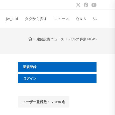
ウ
Jw_cad
タグから探す
ニュース
Ｑ＆Ａ
ェ
>
建築設備 ニュース
>
バルブ 弁類 NEWS
ブ
新規登録
サ
ログイン
イ
ユーザー登録数： 7,094 名
ト