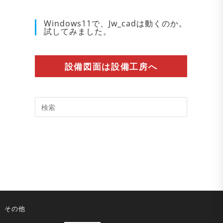
Windows11で、Jw_cadは動くのか。
試してみました。
設備図面は設備工房へ
Press
Escape
to
close
the
search
panel.
その他