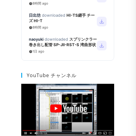
8時間 ago
日出坊
downloaded
HI-TS継手 チー
ズ HI-T
8時間 ago
naoyuki
downloaded
スプリンクラー
巻き出し配管 SP-JⅡ-RST-S 湾曲形状
1日 ago
YouTube チャンネル