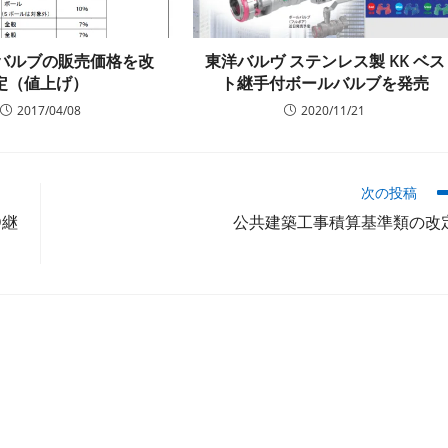
 バルブの販売価格を改
東洋バルヴ ステンレス製 KK ベス
定（値上げ）
ト継手付ボールバルブを発売
2017/04/08
2020/11/21
次の投稿
D継
公共建築工事積算基準類の改