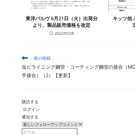
東洋バルヴ 6月21日（火）出荷分
キッツ他
より、製品販売価格を改定
2022/05/28
そ
前の投稿
の
塩ビライニング鋼管・コーティング鋼管の接合（M
他
の
手接合）（2）【更新】
記
事
を
読
購読する
む
ログイン
通知する