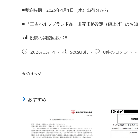
■実施時期・2026年4月1日（水）出荷分から
■
「三吉バルブブランド品」販売価格改定（値上げ）のお知
投稿の閲覧回数:
28
投
投
投
2026/03/14
SetsuBit
0件のコメント
稿
稿
稿
公
者:
コ
開
メ
タグ
:
キッツ
日:
ン
ト:
おすすめ