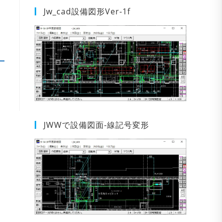
Jw_cad設備図形Ver-1f
JWWで設備図面-線記号変形