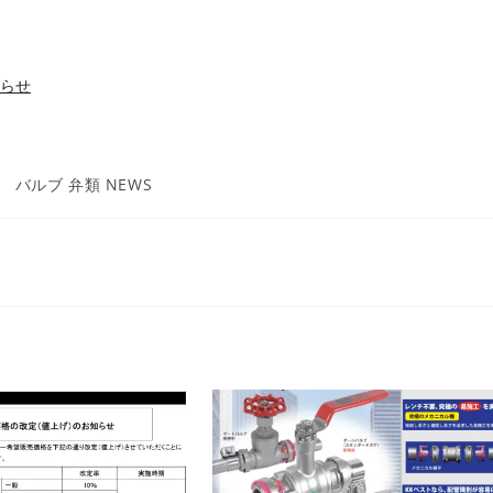
らせ
投
バルブ 弁類 NEWS
稿
カ
テ
ゴ
リ
ー: