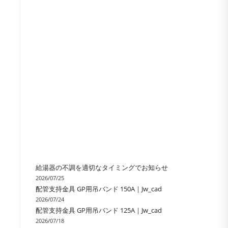
の
検
索
を
ト
給湯器の不調を適切なタイミングでお知らせ
2026/07/25
配管支持金具 GP用吊バンド 150A｜Jw_cad
グ
2026/07/24
配管支持金具 GP用吊バンド 125A｜Jw_cad
2026/07/18