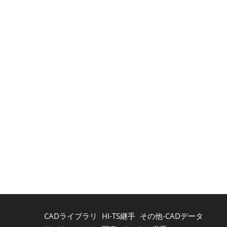
CADライブラリ
HI-TS継手
その他-CADデータ