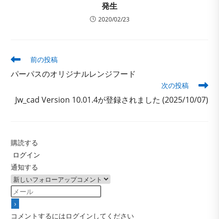
発生
2020/02/23
そ
前の投稿
の
パーパスのオリジナルレンジフード
他
次の投稿
の
記
Jw_cad Version 10.01.4が登録されました (2025/10/07)
事
を
読
む
購読する
ログイン
通知する
コメントするにはログインしてください