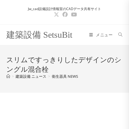
コ
Jw_cad設備設計情報室のCADデータ共有サイト
ン
テ
ン
ツ
建築設備 SetsuBit
メニュー
へ
ス
キ
スリムですっきりしたデザインのシ
ッ
ングル混合栓
プ
>
建築設備 ニュース
>
衛生器具 NEWS