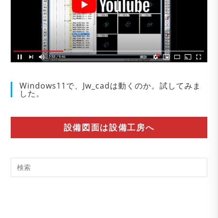
Windows11で、Jw_cadは動くのか。試してみま
した。
設備図面は設備工房へ
Pre
Es
to
clo
the