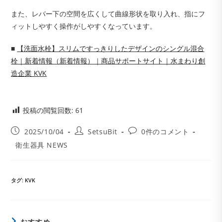
また、レバー下の空間を広くして曲線形状を取り入れ、指にフ
ィットしやすく操作がしやすくなっています。
■
【洗面水栓】スリムですっきりしたデザインのシングル混合
栓｜新着情報（新着情報）｜商品サポートサイト｜水まわり創
造企業 KVK
投稿の閲覧回数:
61
投
投
投
2025/10/04
SetsuBit
0件のコメント
稿
稿
稿
投
衛生器具 NEWS
公
者:
コ
稿
開
メ
カ
日:
ン
テ
ト:
ゴ
タグ
:
KVK
リ
ー:
おすすめ