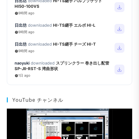
日出坊
downloaded
HI-TS継手 バルブソケット
HI50-100VS
9時間 ago
日出坊
downloaded
HI-TS継手 エルボ HI-L
9時間 ago
日出坊
downloaded
HI-TS継手 チーズ HI-T
9時間 ago
naoyuki
downloaded
スプリンクラー 巻き出し配管
SP-JⅡ-RST-S 湾曲形状
1日 ago
YouTube チャンネル