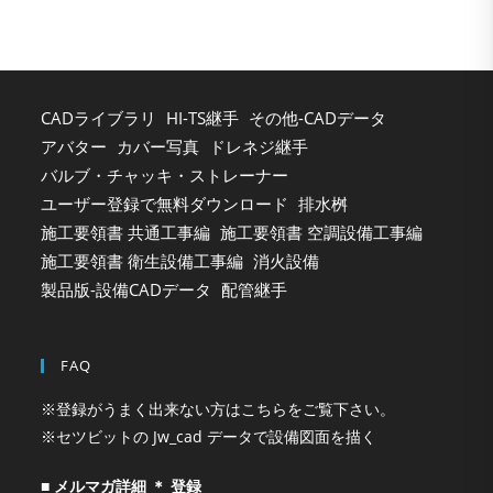
sea
pan
CADライブラリ
HI-TS継手
その他-CADデータ
アバター
カバー写真
ドレネジ継手
バルブ・チャッキ・ストレーナー
ユーザー登録で無料ダウンロード
排水桝
施工要領書 共通工事編
施工要領書 空調設備工事編
施工要領書 衛生設備工事編
消火設備
製品版-設備CADデータ
配管継手
FAQ
※登録がうまく出来ない方はこちらをご覧下さい。
※セツビットの Jw_cad データで設備図面を描く
■ メルマガ詳細 ＊ 登録