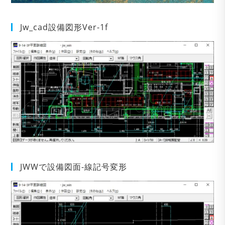
Jw_cad設備図形Ver-1f
JWWで設備図面-線記号変形