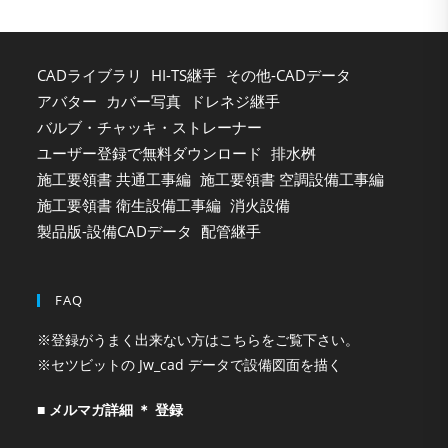
pan
CADライブラリ
HI-TS継手
その他-CADデータ
アバター
カバー写真
ドレネジ継手
バルブ・チャッキ・ストレーナー
ユーザー登録で無料ダウンロード
排水桝
施工要領書 共通工事編
施工要領書 空調設備工事編
施工要領書 衛生設備工事編
消火設備
製品版-設備CADデータ
配管継手
FAQ
※登録がうまく出来ない方はこちらをご覧下さい。
※セツビットの Jw_cad データで設備図面を描く
■ メルマガ詳細 ＊ 登録