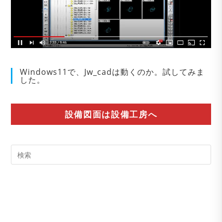
Windows11で、Jw_cadは動くのか。試してみま
した。
設備図面は設備工房へ
Pre
Es
to
clo
the
sea