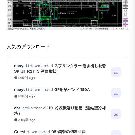
人気のダウンロード
naoyuki
downloaded
スプリンクラー 巻き出し配管
SP-JⅡ-RST-S 湾曲形状
18時間 ago
naoyuki
downloaded
GP用吊バンド 150A
18時間 ago
abe
downloaded
119-冷凍機廻り配管（連結型冷却
塔）
20時間 ago
Guest
downloaded
05-鋼管の切断寸法