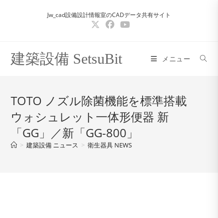
コ
Jw_cad設備設計情報室のCADデータ共有サイト
ン
テ
ン
ツ
建築設備 SetsuBit
メニュー
へ
ス
キ
TOTO ノズル除菌機能を標準搭載
ッ
ウォシュレット一体形便器 新
プ
「GG」／新「GG-800」
>
建築設備 ニュース
>
衛生器具 NEWS