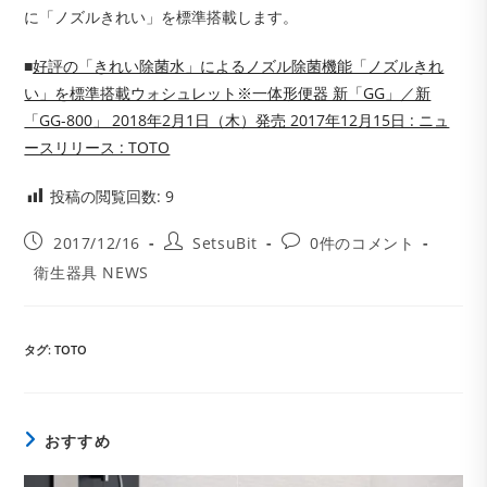
に「ノズルきれい」を標準搭載します。
■
好評の「きれい除菌水」によるノズル除菌機能「ノズルきれ
い」を標準搭載ウォシュレット※一体形便器 新「GG」／新
「GG-800」 2018年2月1日（木）発売 2017年12月15日 : ニュ
ースリリース : TOTO
投稿の閲覧回数:
9
投
投
投
2017/12/16
SetsuBit
0件のコメント
稿
稿
稿
投
衛生器具 NEWS
公
者:
コ
稿
開
メ
カ
日:
ン
テ
ト:
ゴ
タグ
:
TOTO
リ
ー:
おすすめ