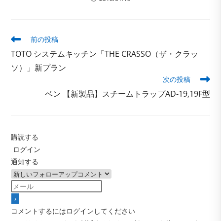
そ
前の投稿
の
TOTO システムキッチン「THE CRASSO（ザ・クラッ
他
の
ソ）」新プラン
記
次の投稿
事
ベン 【新製品】スチームトラップAD-19,19F型
を
読
む
購読する
ログイン
通知する
コメントするにはログインしてください