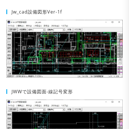
Jw_cad設備図形Ver-1f
JWWで設備図面-線記号変形