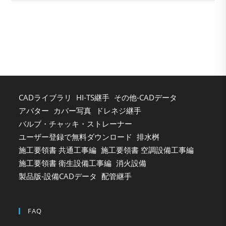
to
clo
the
sea
pan
CADライブラリ
HI-TS継手
その他-CADデータ
アバター
カバー写真
ドレネジ継手
バルブ・チャッキ・ストレーナー
ユーザー登録で無料ダウンロード
排水桝
施工要領書 共通工事編
施工要領書 空調設備工事編
施工要領書 衛生設備工事編
消火設備
製品版-設備CADデータ
配管継手
FAQ