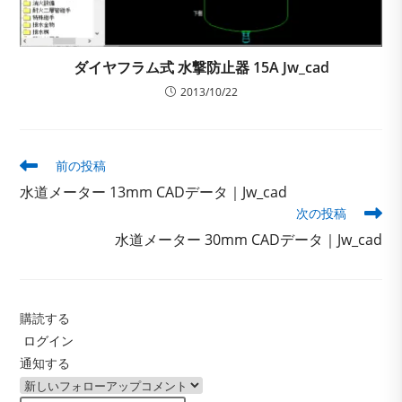
ダイヤフラム式 水撃防止器 15A Jw_cad
2013/10/22
そ
前の投稿
の
水道メーター 13mm CADデータ｜Jw_cad
他
次の投稿
の
記
水道メーター 30mm CADデータ｜Jw_cad
事
を
読
む
購読する
ログイン
通知する