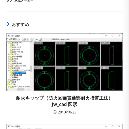
ゴ
タグ
:
水道メーター
リ
ー:
おすすめ
耐火キャップ（防火区画貫通部耐火措置工法）
Jw_cad 図形
2013/10/23