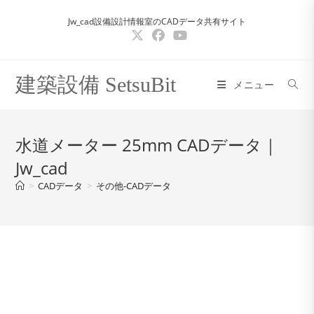
コ
Jw_cad設備設計情報室のCADデータ共有サイト
ン
テ
ン
ツ
建築設備 SetsuBit
メニュー
へ
ス
キ
水道メーター 25mm CADデータ｜
ッ
Jw_cad
プ
>
CADデータ
>
その他-CADデータ