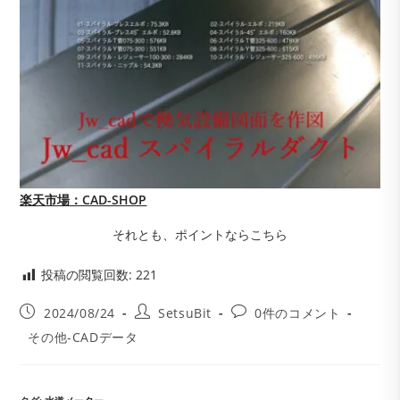
楽天市場：CAD-SHOP
それとも、ポイントならこちら
投稿の閲覧回数:
221
投
投
投
2024/08/24
SetsuBit
0件のコメント
稿
稿
稿
投
その他-CADデータ
公
者:
コ
稿
開
メ
カ
日:
ン
テ
ト: