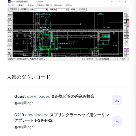
人気のダウンロード
Guest
downloaded
08-塩ビ管の差込み接合
4時間 ago
C219
downloaded
スプリンクラーヘッド用シーリン
グプレート I-SP-FR2
9時間 ago