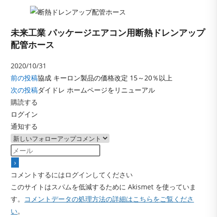
未来工業 パッケージエアコン用断熱ドレンアップ
配管ホース
2020/10/31
そ
前の投稿
協成 キーロン製品の価格改定 15～20％以上
の
次の投稿
ダイドレ ホームページをリニューアル
他
購読する
の
記
ログイン
事
通知する
を
読
む
コメントするにはログインしてください
このサイトはスパムを低減するために Akismet を使っていま
す。
コメントデータの処理方法の詳細はこちらをご覧くださ
い
。