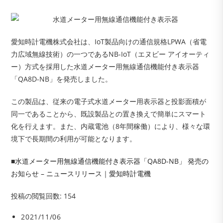
愛知時計電機株式会社は、IoT製品向けの通信規格LPWA（省電
力広域無線技術）の一つであるNB-IoT（エヌビー アイオーティ
ー）方式を採用した水道メーター用無線通信機能付き表示器
「QA8D-NB」を発売しました。
この製品は、従来の電子式水道メーター用表示器と投影面積が
同一であることから、既設製品との置き換えで簡単にスマート
化を行えます。また、内蔵電池（8年間稼働）により、様々な環
境下で長期間の利用が可能となります。
■
水道メーター用無線通信機能付き表示器「QA8D-NB」 発売の
お知らせ – ニュースリリース｜愛知時計電機
投稿の閲覧回数:
154
投
2021/11/06