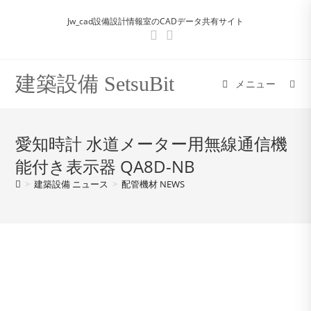
コ
Jw_cad設備設計情報室のCADデータ共有サイト
ン
テ
ン
ツ
建築設備 SetsuBit
メニュー
へ
ス
キ
愛知時計 水道メーター用無線通信機
ッ
能付き表示器 QA8D-NB
プ
>
建築設備 ニュース
>
配管機材 NEWS