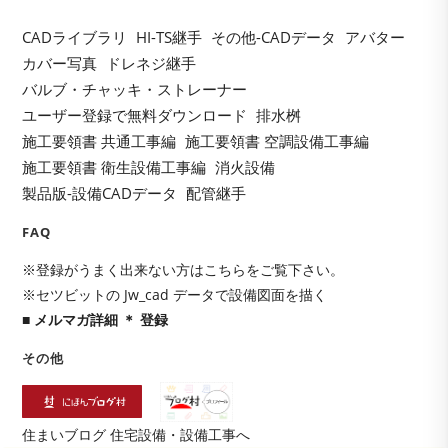
clo
the
CADライブラリ
HI-TS継手
その他-CADデータ
アバター
sea
カバー写真
ドレネジ継手
pan
バルブ・チャッキ・ストレーナー
ユーザー登録で無料ダウンロード
排水桝
施工要領書 共通工事編
施工要領書 空調設備工事編
施工要領書 衛生設備工事編
消火設備
製品版-設備CADデータ
配管継手
FAQ
※登録がうまく出来ない方はこちらをご覧下さい。
※セツビットの Jw_cad データで設備図面を描く
■ メルマガ詳細 ＊ 登録
その他
住まいブログ 住宅設備・設備工事へ