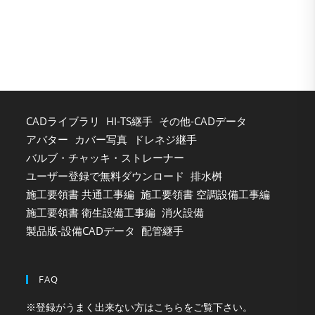
to
clo
the
sea
pan
CADライブラリ
HI-TS継手
その他-CADデータ
アバター
カバー写真
ドレネジ継手
バルブ・チャッキ・ストレーナー
ユーザー登録で無料ダウンロード
排水桝
施工要領書 共通工事編
施工要領書 空調設備工事編
施工要領書 衛生設備工事編
消火設備
製品版-設備CADデータ
配管継手
FAQ
※登録がうまく出来ない方はこちらをご覧下さい。