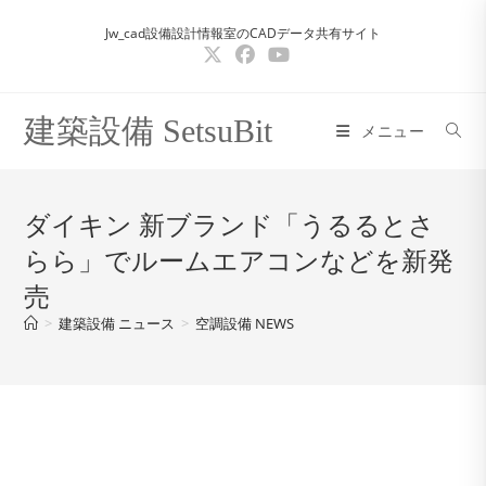
コ
Jw_cad設備設計情報室のCADデータ共有サイト
ン
テ
ン
ツ
建築設備 SetsuBit
メニュー
へ
ス
キ
ダイキン 新ブランド「うるるとさ
ッ
らら」でルームエアコンなどを新発
プ
売
>
建築設備 ニュース
>
空調設備 NEWS