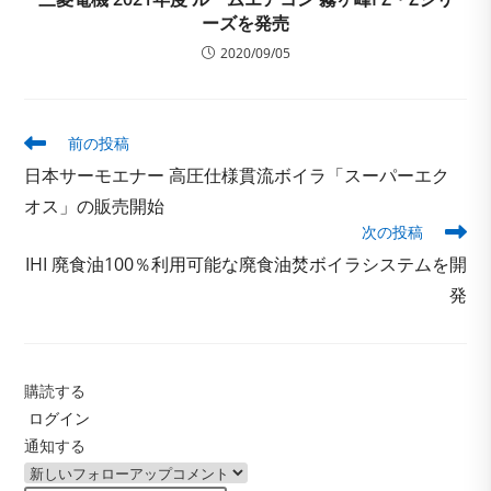
ーズを発売
2020/09/05
そ
前の投稿
の
日本サーモエナー 高圧仕様貫流ボイラ「スーパーエク
他
の
オス」の販売開始
記
次の投稿
事
IHI 廃食油100％利用可能な廃食油焚ボイラシステムを開
を
読
発
む
購読する
ログイン
通知する