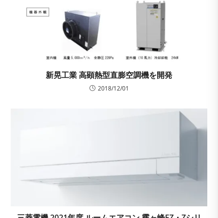
新晃工業 高顕熱型直膨空調機を開発
2018/12/01
三菱電機 2021年度 ルームエアコン 霧ヶ峰FZ・Zシリ