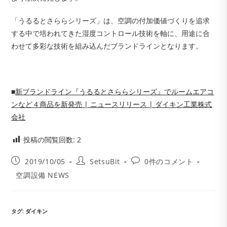
「うるるとさららシリーズ」は、空調の付加価値づくりを追求
する中で培われてきた湿度コントロール技術を軸に、用途に合
わせて多彩な技術を組み込んだブランドラインとなります。
■
新ブランドライン『うるるとさららシリーズ』でルームエアコ
ンなど４商品を新発売 | ニュースリリース | ダイキン工業株式
会社
投稿の閲覧回数:
2
投
投
投
2019/10/05
SetsuBit
0件のコメント
稿
稿
稿
投
空調設備 NEWS
公
者:
コ
稿
開
メ
カ
日:
ン
テ
ト:
ゴ
タグ
:
ダイキン
リ