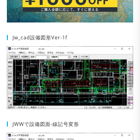
Jw_cad設備図形Ver-1f
JWWで設備図面-線記号変形