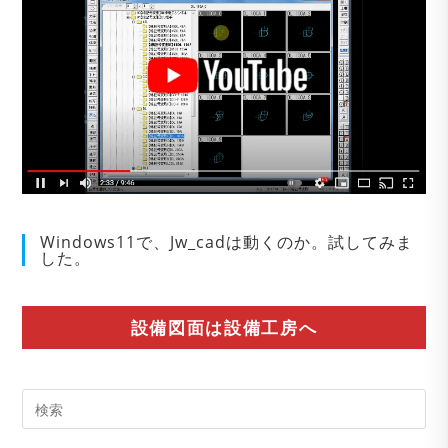
Windows11で、Jw_cadは動くのか。試してみま
した。
設備図面は設備工房へ
Pre
Es