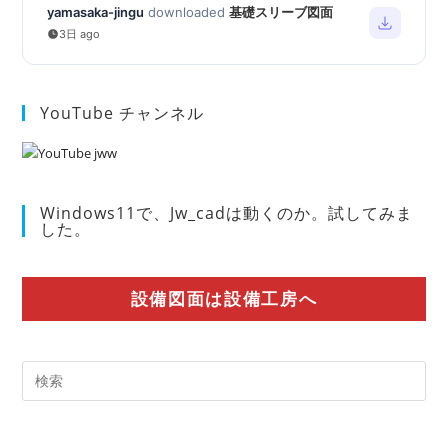
yamasaka-jingu
downloaded
基礎スリーブ図面
3日 ago
YouTube チャンネル
Windows11で、Jw_cadは動くのか。試してみま
した。
設備図面は設備工房へ
Pre
Es
to
clo