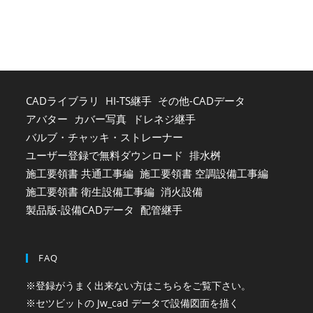
the
sea
pan
CADライブラリ
HI-TS継手
その他-CADデータ
アバター
カバー写真
ドレネジ継手
バルブ・チャッキ・ストレーナー
ユーザー登録で無料ダウンロード
排水桝
施工要領書 共通工事編
施工要領書 空調設備工事編
施工要領書 衛生設備工事編
消火設備
製品版-設備CADデータ
配管継手
FAQ
※登録がうまく出来ない方はこちらをご覧下さい。
※セツビットの Jw_cad データで設備図面を描く