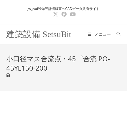
コ
Jw_cad設備設計情報室のCADデータ共有サイト
ン
テ
ン
ツ
建築設備 SetsuBit
メニュー
へ
ス
キ
小口径マス合流点・45゜合流 PO-
ッ
45YL150-200
プ