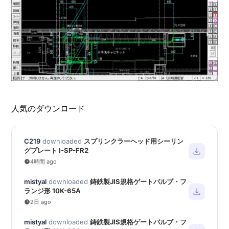
人気のダウンロード
C219
downloaded
スプリンクラーヘッド用シーリン
グプレート I-SP-FR2
4時間 ago
mistyal
downloaded
鋳鉄製JIS規格ゲートバルブ・フ
ランジ形 10K-65A
2日 ago
mistyal
downloaded
鋳鉄製JIS規格ゲートバルブ・フ