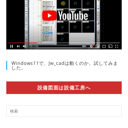
Windows11で、Jw_cadは動くのか。試してみま
した。
設備図面は設備工房へ
Pre
Es
to