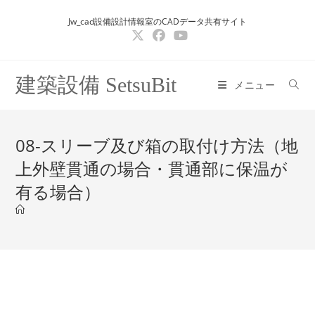
コ
Jw_cad設備設計情報室のCADデータ共有サイト
ン
テ
ン
ツ
建築設備 SetsuBit
メニュー
へ
ス
キ
08-スリーブ及び箱の取付け方法（地
ッ
上外壁貫通の場合・貫通部に保温が
プ
有る場合）