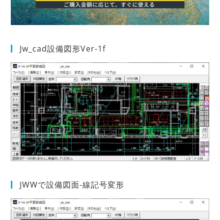
Jw_cad設備図形Ver-1f
JWWで設備図面-線記号変形