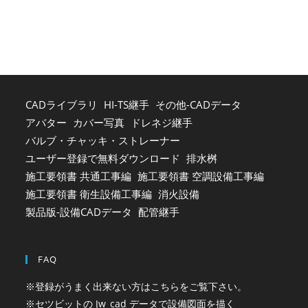
clo
the
sea
pan
CADライブラリ
HI-TS継手
その他-CADデータ
アバター
カバー写真
ドレネジ継手
バルブ・チャッキ・ストレーナー
ユーザー登録で無料ダウンロード
排水桝
施工要領書 共通工事編
施工要領書 空調設備工事編
施工要領書 衛生設備工事編
消火設備
製品版-設備CADデータ
配管継手
FAQ
※登録がうまく出来ない方はこちらをご覧下さい。
※セツビットの Jw_cad データで設備図面を描く