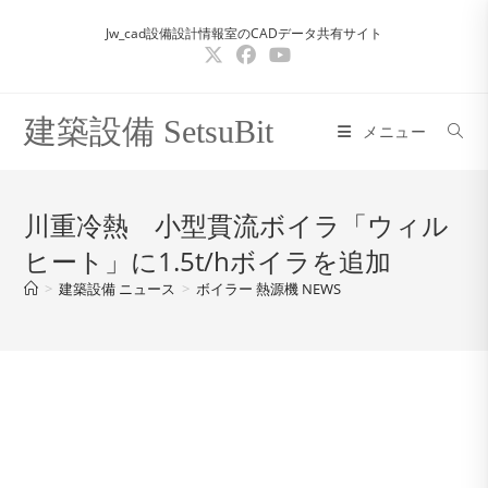
コ
Jw_cad設備設計情報室のCADデータ共有サイト
ン
テ
ン
ツ
建築設備 SetsuBit
メニュー
へ
ス
キ
川重冷熱 小型貫流ボイラ「ウィル
ッ
ヒート」に1.5t/hボイラを追加
プ
>
建築設備 ニュース
>
ボイラー 熱源機 NEWS