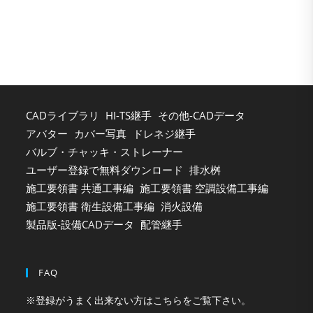
clo
the
sea
pan
CADライブラリ
HI-TS継手
その他-CADデータ
アバター
カバー写真
ドレネジ継手
バルブ・チャッキ・ストレーナー
ユーザー登録で無料ダウンロード
排水桝
施工要領書 共通工事編
施工要領書 空調設備工事編
施工要領書 衛生設備工事編
消火設備
製品版-設備CADデータ
配管継手
FAQ
※登録がうまく出来ない方はこちらをご覧下さい。