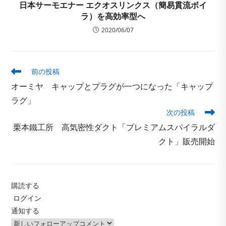
日本サーモエナー エクオスリンクス（簡易貫流ボイ
ラ）を高効率型へ
2020/06/07
そ
前の投稿
の
オーミヤ キャップとプラグが一つになった「キャップ
他
の
ラグ」
記
次の投稿
事
栗本鐵工所 高気密性ダクト「プレミアムスパイラルダ
を
読
クト」販売開始
む
購読する
ログイン
通知する