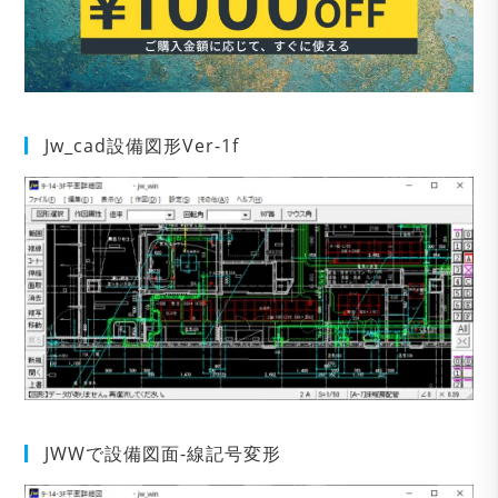
Jw_cad設備図形Ver-1f
JWWで設備図面-線記号変形