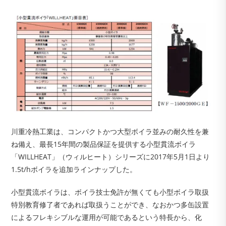
川重冷熱工業は、コンパクトかつ大型ボイラ並みの耐久性を兼
ね備え、最長15年間の製品保証を提供する小型貫流ボイラ
「WILLHEAT」（ウィルヒート）シリーズに2017年5月1日より
1.5t/hボイラを追加ラインナップした。
小型貫流ボイラは、ボイラ技士免許が無くても小型ボイラ取扱
特別教育修了者であれば取扱うことができ、なおかつ多缶設置
によるフレキシブルな運用が可能であるという特長から、化