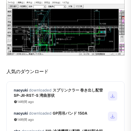
人気のダウンロード
naoyuki
downloaded
スプリンクラー 巻き出し配管
SP-JⅡ-RST-S 湾曲形状
14時間 ago
naoyuki
downloaded
GP用吊バンド 150A
14時間 ago
abe
downloaded
119-冷凍機廻り配管（連結型冷却