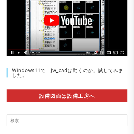
Windows11で、Jw_cadは動くのか。試してみま
した。
設備図面は設備工房へ
Pre
Es
to