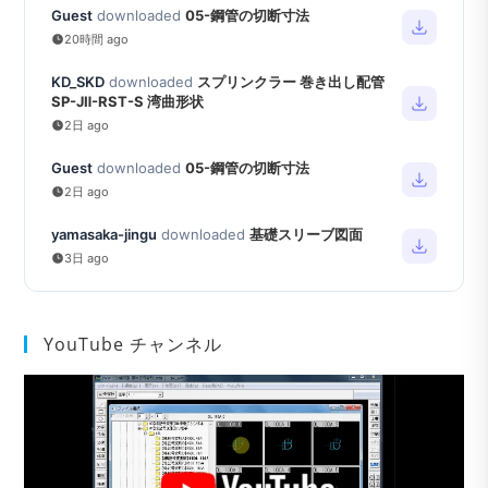
Guest
downloaded
05-鋼管の切断寸法
20時間 ago
KD_SKD
downloaded
スプリンクラー 巻き出し配管
SP-JⅡ-RST-S 湾曲形状
2日 ago
Guest
downloaded
05-鋼管の切断寸法
2日 ago
yamasaka-jingu
downloaded
基礎スリーブ図面
3日 ago
YouTube チャンネル