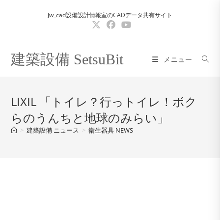
コ
Jw_cad設備設計情報室のCADデータ共有サイト
ン
テ
ン
ツ
建築設備 SetsuBit
メニュー
へ
ス
キ
LIXIL 「トイレ？行っトイレ！ボク
ッ
らのうんちと地球のみらい」
プ
>
建築設備 ニュース
>
衛生器具 NEWS