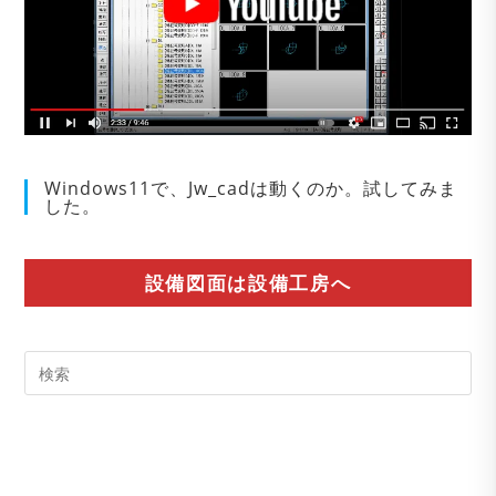
Windows11で、Jw_cadは動くのか。試してみま
した。
設備図面は設備工房へ
Pre
Es
to
clo
the