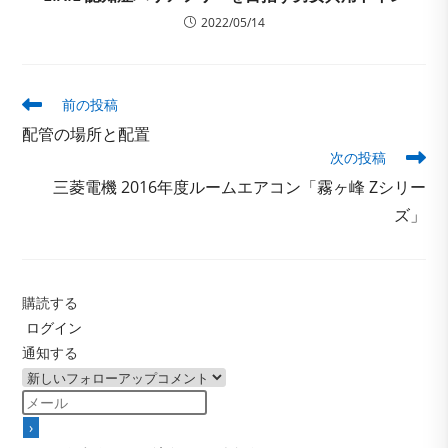
2022/05/14
そ
前の投稿
の
配管の場所と配置
他
次の投稿
の
記
三菱電機 2016年度ルームエアコン「霧ヶ峰 Zシリー
事
ズ」
を
読
む
購読する
ログイン
通知する