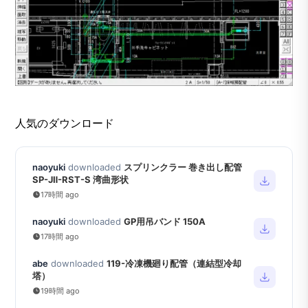
人気のダウンロード
naoyuki
downloaded
スプリンクラー 巻き出し配管
SP-JⅡ-RST-S 湾曲形状
17時間 ago
naoyuki
downloaded
GP用吊バンド 150A
17時間 ago
abe
downloaded
119-冷凍機廻り配管（連結型冷却
塔）
19時間 ago