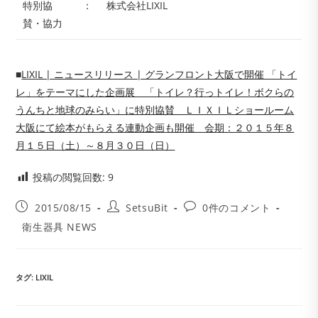
特別協
：
株式会社LIXIL
賛・協力
■
LIXIL | ニュースリリース | グランフロント大阪で開催 「トイ
レ」をテーマにした企画展 「トイレ？行っトイレ！ボクらの
うんちと地球のみらい」に特別協賛 ＬＩＸＩＬショールーム
大阪にて絵本がもらえる連動企画も開催 会期：２０１５年８
月１５日（土）～８月３０日（日）
投稿の閲覧回数:
9
投
投
投
2015/08/15
SetsuBit
0件のコメント
稿
稿
稿
投
衛生器具 NEWS
公
者:
コ
稿
開
メ
カ
日:
ン
テ
ト:
ゴ
タグ
:
LIXIL
リ
ー: