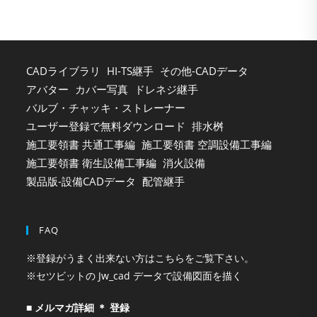
sea
pan
CADライブラリ
HI-TS継手
その他-CADデータ
アバター
カバー写真
ドレネジ継手
バルブ・チャッキ・ストレーナー
ユーザー登録で無料ダウンロード
排水桝
施工要領書 共通工事編
施工要領書 空調設備工事編
施工要領書 衛生設備工事編
消火設備
製品版-設備CADデータ
配管継手
FAQ
※登録がうまく出来ない方はこちらをご覧下さい。
※セツビットの Jw_cad データで設備図面を描く
■ メルマガ詳細 ＊ 登録