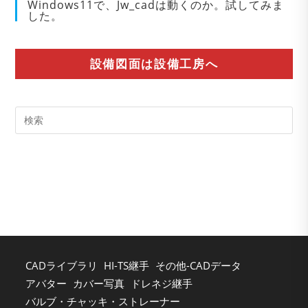
Windows11で、Jw_cadは動くのか。試してみま
した。
設備図面は設備工房へ
Pre
Es
to
clo
the
sea
pan
CADライブラリ
HI-TS継手
その他-CADデータ
アバター
カバー写真
ドレネジ継手
バルブ・チャッキ・ストレーナー