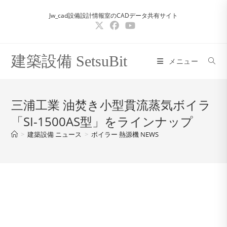
コ
Jw_cad設備設計情報室のCADデータ共有サイト
ン
テ
ン
ツ
建築設備 SetsuBit
メニュー
へ
ス
キ
三浦工業 油焚き小型貫流蒸気ボイラ
ッ
「SI-1500AS型」をラインナップ
プ
>
建築設備 ニュース
>
ボイラー 熱源機 NEWS