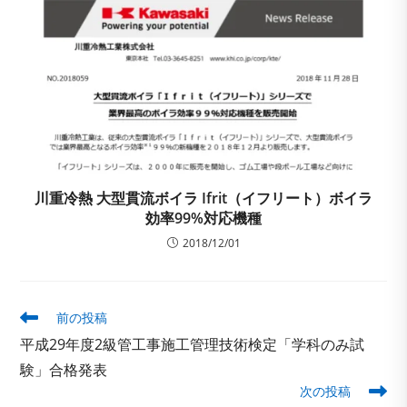
川重冷熱 ⼤型貫流ボイラ Ifrit（イフリート）ボイラ
効率99%対応機種
2018/12/01
そ
前の投稿
の
平成29年度2級管工事施工管理技術検定「学科のみ試
他
の
験」合格発表
記
次の投稿
事