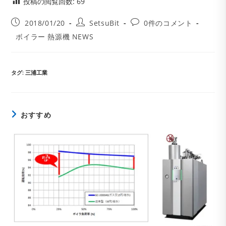
投稿の閲覧回数:
69
投
投
投
2018/01/20
SetsuBit
0件のコメント
稿
稿
稿
投
ボイラー 熱源機 NEWS
公
者:
コ
稿
開
メ
カ
日:
ン
テ
ト:
ゴ
タグ
:
三浦工業
リ
ー:
おすすめ