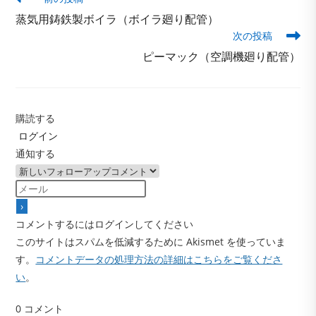
の
蒸気用鋳鉄製ボイラ（ボイラ廻り配管）
他
次の投稿
の
記
ピーマック（空調機廻り配管）
事
を
読
む
購読する
ログイン
通知する
コメントするにはログインしてください
このサイトはスパムを低減するために Akismet を使っていま
す。
コメントデータの処理方法の詳細はこちらをご覧くださ
い
。
0
コメント