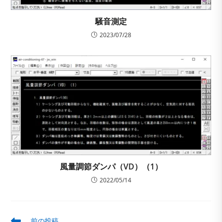
騒音測定
2023/07/28
風量調節ダンパ（VD）（1）
2022/05/14
そ
前の投稿