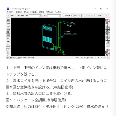
１．上部、下部のドレン管は単独で排水し、上部ドレン管には
トラップを設ける。
２．温水コイルを設ける場合は、コイル内の水が抜けるように
排水及び空気抜きを設ける。(凍結防止等)
３．冷却水管の出入口には弁を取付ける。
図１：パッケージ空調機(冷却塔使用)
冷却水管・圧力計取付・洗浄用タッピング(25A)・排水の納まり