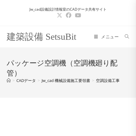
コ
Jw_cad設備設計情報室のCADデータ共有サイト
ン
テ
ン
ツ
建築設備 SetsuBit
メニュー
へ
ス
キ
パッケージ空調機（空調機廻り配
ッ
管）
プ
>
CADデータ
>
Jw_cad 機械設備施工要領書
>
空調設備工事