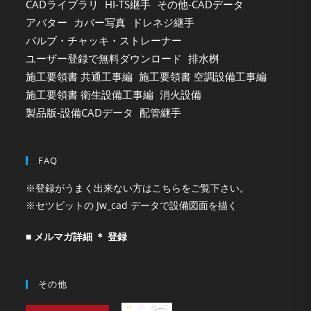
CADライブラリ
HI-TS継手
その他-CADデータ
アバター
カバー写真
ドレネジ継手
バルブ・チャッキ・ストレーナー
ユーザー登録で無料ダウンロード
排水桝
施工要領書 共通工事編
施工要領書 空調設備工事編
施工要領書 衛生設備工事編
消火設備
製品版-設備CADデータ
配管継手
FAQ
※登録がうまく出来ない方はこちらをご覧下さい。
※セツビットの Jw_cad データで設備図面を描く
■ メルマガ詳細 ＊ 登録
その他