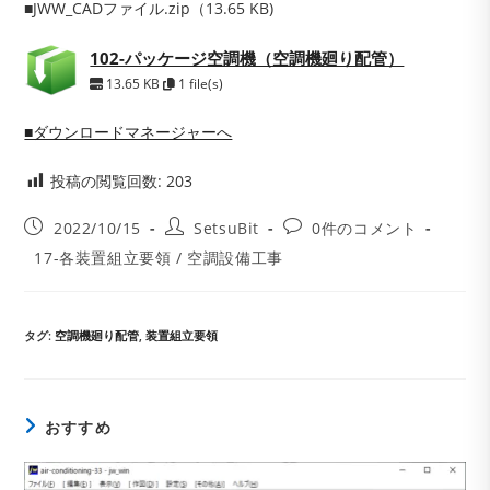
■JWW_CADファイル.zip（13.65 KB)
102-パッケージ空調機（空調機廻り配管）
13.65 KB
1 file(s)
■ダウンロードマネージャーへ
投稿の閲覧回数:
203
投
投
投
2022/10/15
SetsuBit
0件のコメント
稿
稿
稿
投
17-各装置組立要領
/
空調設備工事
公
者:
コ
稿
開
メ
カ
日:
ン
テ
ト:
ゴ
タグ
:
空調機廻り配管
,
装置組立要領
リ
ー:
おすすめ