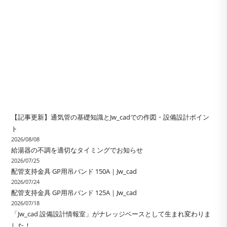
【記事更新】通気管の基礎知識とJw_cadでの作図・設備設計ポイン
ト
2026/08/08
給湯器の不調を適切なタイミングでお知らせ
2026/07/25
配管支持金具 GP用吊バンド 150A｜Jw_cad
2026/07/24
配管支持金具 GP用吊バンド 125A｜Jw_cad
2026/07/18
「Jw_cad 設備設計情報室」がナレッジベースとして生まれ変わりま
した！