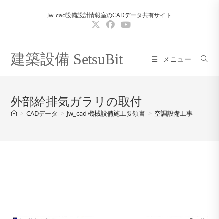
コ
Jw_cad設備設計情報室のCADデータ共有サイト
ン
テ
ン
ツ
建築設備 SetsuBit
メニュー
へ
ス
キ
外部給排気ガラリの取付
ッ
>
CADデータ
>
Jw_cad 機械設備施工要領書
>
空調設備工事
プ