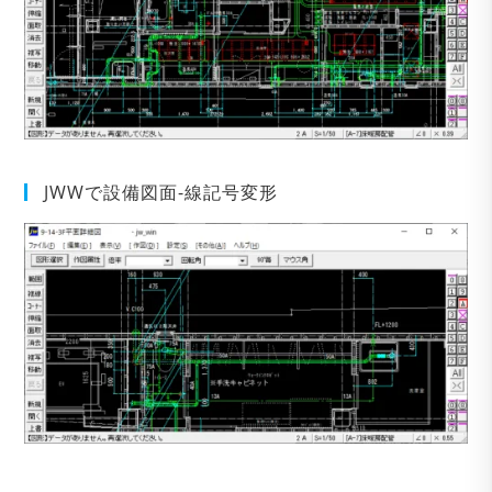
JWWで設備図面-線記号変形