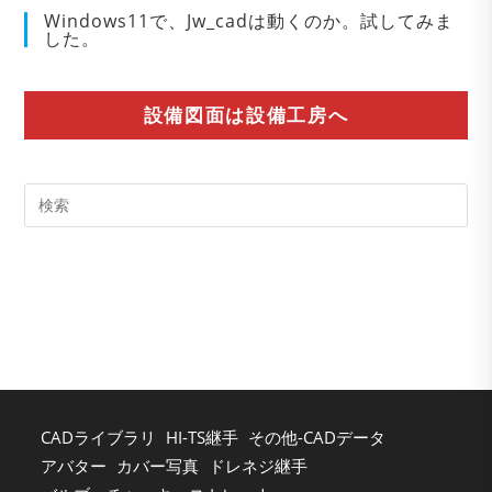
Windows11で、Jw_cadは動くのか。試してみま
した。
設備図面は設備工房へ
Pre
Es
to
clo
the
sea
pan
CADライブラリ
HI-TS継手
その他-CADデータ
アバター
カバー写真
ドレネジ継手