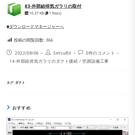
83-外部給排気ガラリの取付
16.37 KB
1 file(s)
■ダウンロードマネージャーへ
投稿の閲覧回数:
366
投
投
投
2022/08/06
SetsuBit
0件のコメント
稿
稿
稿
投
14-外部給排気ガラリのダクト接続
/
空調設備工事
公
者:
コ
稿
開
メ
カ
日:
ン
テ
ト:
ゴ
タグ
:
ダクト
リ
ー:
おすすめ