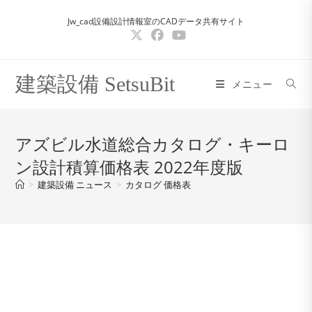
コ
Jw_cad設備設計情報室のCADデータ共有サイト
ン
テ
ン
ツ
建築設備 SetsuBit
メニュー
へ
ス
キ
アズビル水道総合カタログ・キーロ
ッ
ン設計積算価格表 2022年度版
プ
>
建築設備 ニュース
>
カタログ 価格表