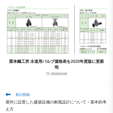
栗本鐵工所 水道用バルブ価格表を2020年度版に更新
他
2020/03/28
そ
前の投稿
の
屋外に設置した建築設備の耐風設計について・基本的考
他
の
え方