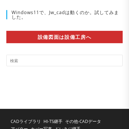
Windows11で、Jw_cadは動くのか。試してみま
した。
設備図面は設備工房へ
Pre
Es
to
clo
the
sea
pan
CADライブラリ
HI-TS継手
その他-CADデータ
アバター
カバー写真
ドレネジ継手