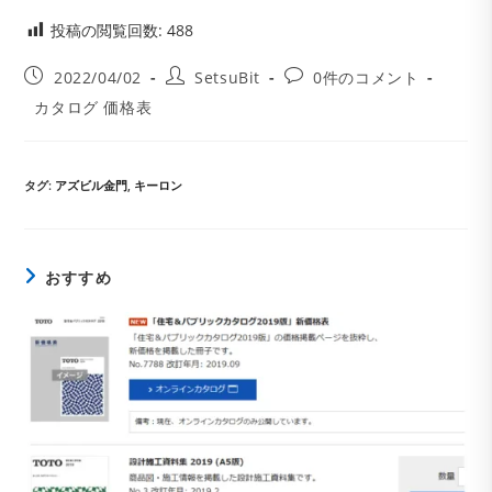
投稿の閲覧回数:
488
投
投
投
2022/04/02
SetsuBit
0件のコメント
稿
稿
稿
投
カタログ 価格表
公
者:
コ
稿
開
メ
カ
日:
ン
テ
ト:
ゴ
タグ
:
アズビル金門
,
キーロン
リ
ー:
おすすめ