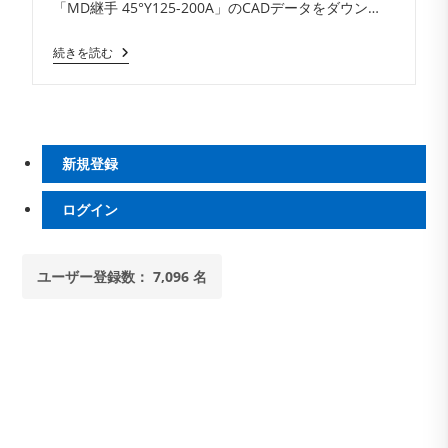
「MD継手 45°Y125-200A」のCADデータをダウン…
メ
開
テ
ン
日:
ゴ
ト:
MD
続きを読む
リ
継
ー:
手
45°Y125-
200A
新規登録
ログイン
ユーザー登録数： 7,096 名