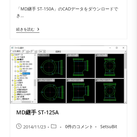
コ
者:
公
カ
「MD継手 ST-150A」のCADデータをダウンロードで
メ
開
テ
き…
ン
日:
ゴ
ト:
リ
MD
続きを読む
ー:
継
手
ST-
150A
MD継手 ST-125A
投
投
投
投
0件のコメント
SetsuBit
2014/11/23
稿
稿
稿
稿