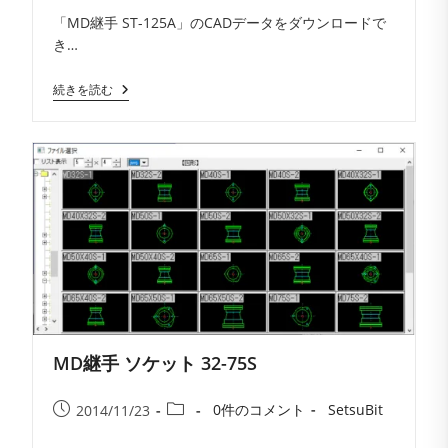
コ
者:
公
カ
「MD継手 ST-125A」のCADデータをダウンロードで
メ
開
テ
き…
ン
日:
ゴ
ト:
リ
MD
続きを読む
ー:
継
手
ST-
125A
MD継手 ソケット 32-75S
投
投
投
投
0件のコメント
SetsuBit
2014/11/23
稿
稿
稿
稿
コ
者: