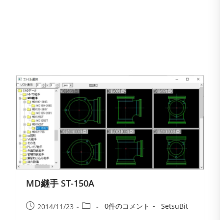
MD継手 ST-150A
投
投
投
投
0件のコメント
SetsuBit
2014/11/23
稿
稿
稿
稿