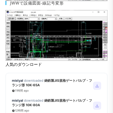
JWWで設備図面-線記号変形
人気のダウンロード
mistyal
downloaded
鋳鉄製JIS規格ゲートバルブ・フ
ランジ形 10K-65A
11時間 ago
mistyal
downloaded
鋳鉄製JIS規格ゲートバルブ・フ
ランジ形 10K-80A
12時間 ago