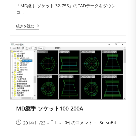
公
カ
「MD継手 ソケット 32-75S」のCADデータをダウン
メ
開
テ
ロ…
ン
日:
ゴ
ト:
リ
MD
続きを読む
ー:
継
手
ソ
ケ
ッ
ト
32-
75S
MD継手 ソケット100-200A
投
投
投
投
0件のコメント
SetsuBit
2014/11/23
稿
稿
稿
稿
コ
者:
公
カ