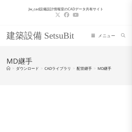
コ
Jw_cad設備設計情報室のCADデータ共有サイト
ン
テ
ン
ツ
建築設備 SetsuBit
メニュー
へ
ス
キ
MD継手
ッ
>
ダウンロード
>
CADライブラリ
>
配管継手
>
MD継手
プ