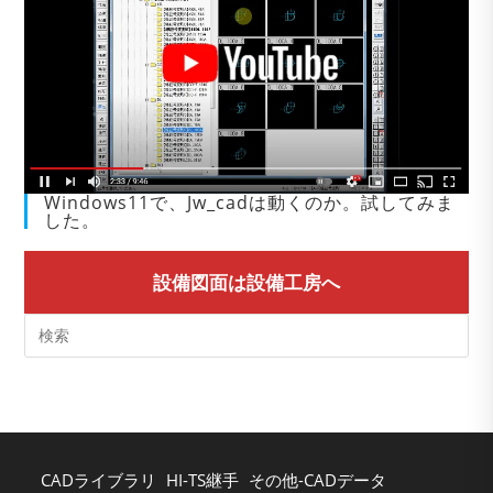
Windows11で、Jw_cadは動くのか。試してみま
した。
設備図面は設備工房へ
Pre
Es
to
clo
the
sea
CADライブラリ
HI-TS継手
その他-CADデータ
pan