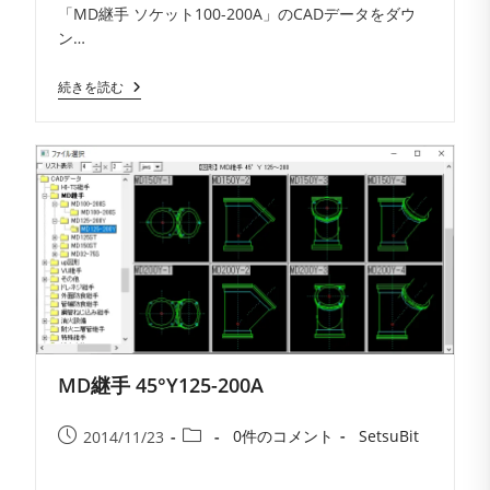
「MD継手 ソケット100-200A」のCADデータをダウ
メ
開
テ
ン…
ン
日:
ゴ
ト:
リ
MD
続きを読む
ー:
継
手
ソ
ケ
ッ
ト
100-
200A
MD継手 45°Y125-200A
投
投
投
投
0件のコメント
SetsuBit
2014/11/23
稿
稿
稿
稿
コ
者:
公
カ