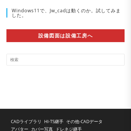
Windows11で、Jw_cadは動くのか。試してみま
した。
設備図面は設備工房へ
Pre
Es
to
clo
the
sea
pan
CADライブラリ
HI-TS継手
その他-CADデータ
アバター
カバー写真
ドレネジ継手