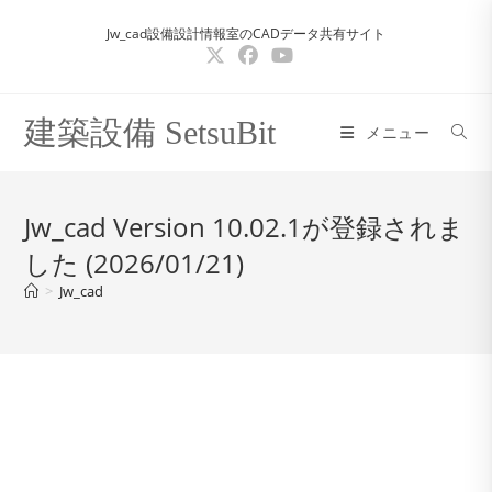
コ
Jw_cad設備設計情報室のCADデータ共有サイト
ン
テ
ン
ツ
建築設備 SetsuBit
メニュー
へ
ス
キ
Jw_cad Version 10.02.1が登録されま
ッ
した (2026/01/21)
プ
>
Jw_cad