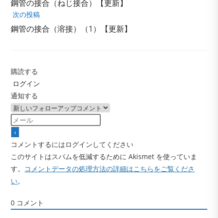
鋼管の接合（ねじ接合）【更新】
他
次の投稿
の
記
鋼管の接合（溶接）（1）【更新】
事
を
読
む
購読する
ログイン
通知する
コメントするにはログインしてください
このサイトはスパムを低減するために Akismet を使っていま
す。
コメントデータの処理方法の詳細はこちらをご覧くださ
い
。
0
コメント