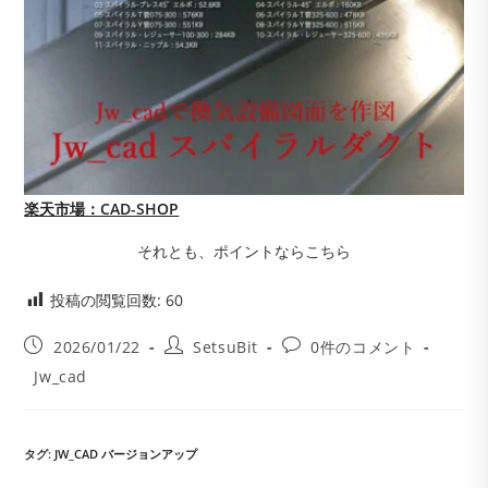
楽天市場：CAD-SHOP
それとも、ポイントならこちら
投稿の閲覧回数:
60
投
投
投
2026/01/22
SetsuBit
0件のコメント
稿
稿
稿
投
Jw_cad
公
者:
コ
稿
開
メ
カ
日:
ン
テ
ト:
ゴ
タグ
:
JW_CAD バージョンアップ
リ