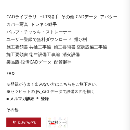
clo
the
CADライブラリ
HI-TS継手
その他-CADデータ
アバター
sea
カバー写真
ドレネジ継手
pan
バルブ・チャッキ・ストレーナー
ユーザー登録で無料ダウンロード
排水桝
施工要領書 共通工事編
施工要領書 空調設備工事編
施工要領書 衛生設備工事編
消火設備
製品版-設備CADデータ
配管継手
FAQ
※登録がうまく出来ない方はこちらをご覧下さい。
※セツビットの Jw_cad データで設備図面を描く
■ メルマガ詳細 ＊ 登録
その他