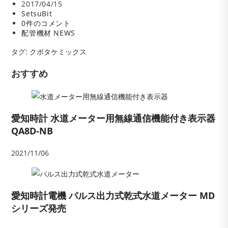
投
2017/04/15
稿
投
SetsuBit
公
稿
投
0件のコメント
開
者:
稿
投
配管機材 NEWS
日:
コ
稿
タグ
メ
カ
:
クボタケミックス
ン
テ
ト:
ゴ
おすすめ
リ
ー:
愛知時計 水道メーター用無線通信機能付き表示器
QA8D-NB
2021/11/06
愛知時計電機 パルス出力式乾式水道メーター MD
シリーズ発売