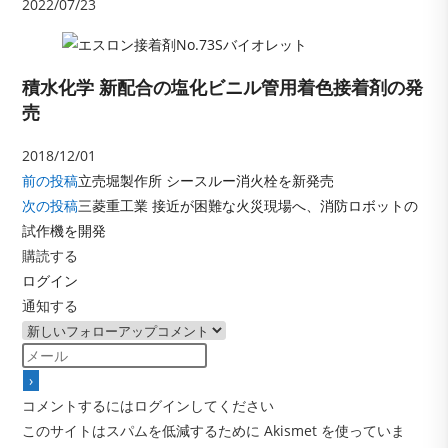
2022/07/23
積水化学 新配合の塩化ビニル管用着色接着剤の発
売
2018/12/01
そ
前の投稿
立売堀製作所 シースルー消火栓を新発売
の
次の投稿
三菱重工業 接近が困難な火災現場へ、消防ロボットの
他
試作機を開発
の
記
購読する
事
ログイン
を
通知する
読
む
コメントするにはログインしてください
このサイトはスパムを低減するために Akismet を使っていま