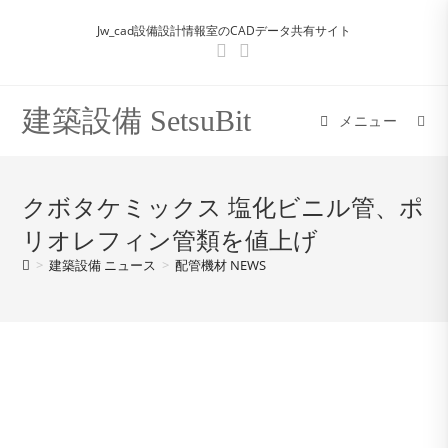
コ
Jw_cad設備設計情報室のCADデータ共有サイト
ン
テ
ン
ツ
建築設備 SetsuBit
メニュー
へ
ス
キ
クボタケミックス 塩化ビニル管、ポ
ッ
リオレフィン管類を値上げ
プ
>
建築設備 ニュース
>
配管機材 NEWS