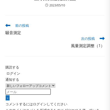
2023/05/10
そ
前の投稿
の
騒音測定
他
次の投稿
の
記
風量測定調整（1）
事
を
読
む
購読する
ログイン
通知する
コメントするにはログインしてください