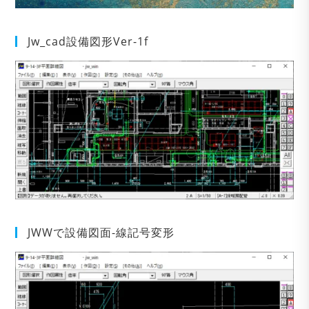
Jw_cad設備図形Ver-1f
JWWで設備図面-線記号変形