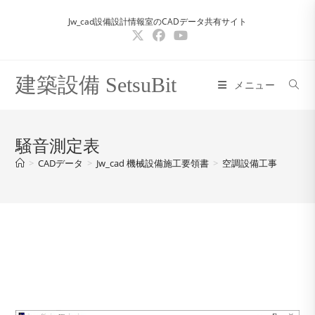
コ
Jw_cad設備設計情報室のCADデータ共有サイト
ン
テ
ン
ツ
建築設備 SetsuBit
メニュー
へ
ス
キ
騒音測定表
ッ
>
CADデータ
>
Jw_cad 機械設備施工要領書
>
空調設備工事
プ