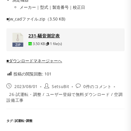
メーカー｜型式｜製造番号｜校正日
■Jw_cadファイル.zip（3.50 KB)
231-騒音測定表
3.50 KB
1 file(s)
■ダウンロードマネージャーへ
投稿の閲覧回数:
101
投
投
投
2023/08/01
SetsuBit
0件のコメント
稿
稿
稿
投
26-試運転・調整
/
ユーザー登録で無料ダウンロード
/
空調
公
者:
コ
稿
設備工事
開
メ
カ
日:
ン
テ
ト:
ゴ
リ
タグ
:
試運転･調整
ー: