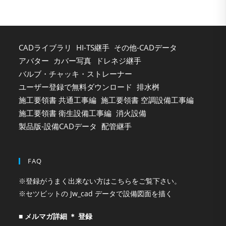
pan
CADライブラリ
HI-TS継手
その他-CADデータ
アバター
カバー写真
ドレネジ継手
バルブ・チャッキ・ストレーナー
ユーザー登録で無料ダウンロード
排水桝
施工要領書 共通工事編
施工要領書 空調設備工事編
施工要領書 衛生設備工事編
消火設備
製品版-設備CADデータ
配管継手
FAQ
※登録がうまく出来ない方はこちらをご覧下さい。
※セツビットの Jw_cad データで設備図面を描く
■ メルマガ詳細 ＊ 登録