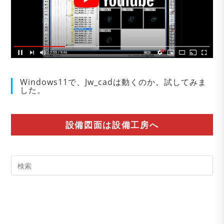
Windows11で、Jw_cadは動くのか。試してみま
した。
設備図面は設備工房へ
Pre
Es
to
clo
the
sea