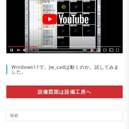
Windows11で、Jw_cadは動くのか。試してみま
した。
設備図面は設備工房へ
Pre
Es
to