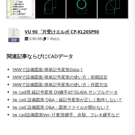
VU 90゜片受けエルボ CP-KL20SP90
3.96 KB
1 file(s)
関連記事ならびにCADデータ
JWWで設備図面-簡単記号変形Data-1
JWWで設備図面-簡単記号変形の使い方：初期設定
JWWで設備図面-簡単記号変形の使い方：作図方法
Jw_cad用 線記号変形 DV継手45°DL40A サンプルデータ
Jw_cad 設備図形 Q&A：線記号変形が正しく動作しない？
Jw_cad 設備図形 Q&A：図形ファイルが開かない？
Jw_cad設備図形Ver-1f 配管継手、弁類、フレキ継手など