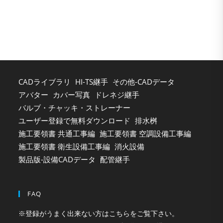
clo
the
sea
pan
CADライブラリ
HI-TS継手
その他-CADデータ
アバター
カバー写真
ドレネジ継手
バルブ・チャッキ・ストレーナー
ユーザー登録で無料ダウンロード
排水桝
施工要領書 共通工事編
施工要領書 空調設備工事編
施工要領書 衛生設備工事編
消火設備
製品版-設備CADデータ
配管継手
FAQ
※登録がうまく出来ない方はこちらをご覧下さい。