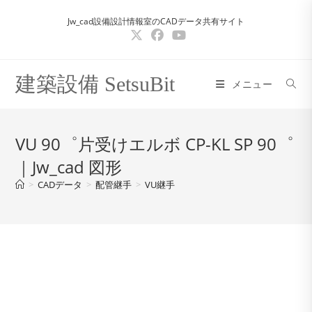
コ
Jw_cad設備設計情報室のCADデータ共有サイト
ン
テ
ン
ツ
建築設備 SetsuBit
メニュー
へ
ス
キ
VU 90゜片受けエルボ CP-KL SP 90゜
ッ
｜Jw_cad 図形
プ
>
CADデータ
>
配管継手
>
VU継手