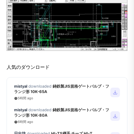
人気のダウンロード
mistyal
downloaded
鋳鉄製JIS規格ゲートバルブ・フ
ランジ形 10K-65A
5時間 ago
mistyal
downloaded
鋳鉄製JIS規格ゲートバルブ・フ
ランジ形 10K-80A
6時間 ago
日出坊
downloaded
HI-TS継手 チーズ HI-T