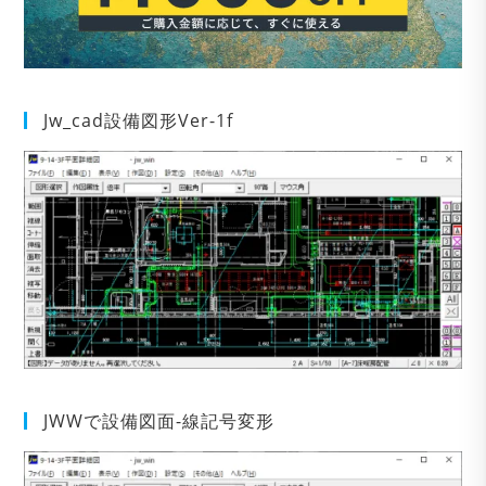
Jw_cad設備図形Ver-1f
JWWで設備図面-線記号変形