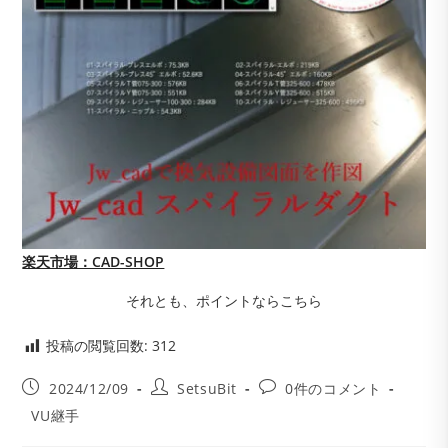
楽天市場：CAD-SHOP
それとも、ポイントならこちら
投稿の閲覧回数:
312
投
投
投
2024/12/09
SetsuBit
0件のコメント
稿
稿
稿
投
VU継手
公
者:
コ
稿
開
メ