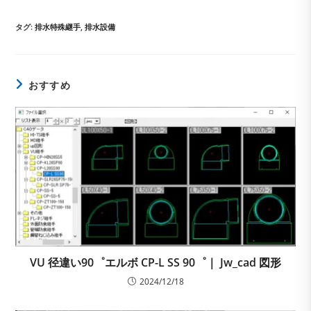
カ
日:
ン
テ
ト:
ゴ
タグ
:
排水特殊継手
,
排水設備
リ
ー:
おすすめ
VU 径違い90゜エルボ CP-L SS 90゜｜ Jw_cad 図形
2024/12/18