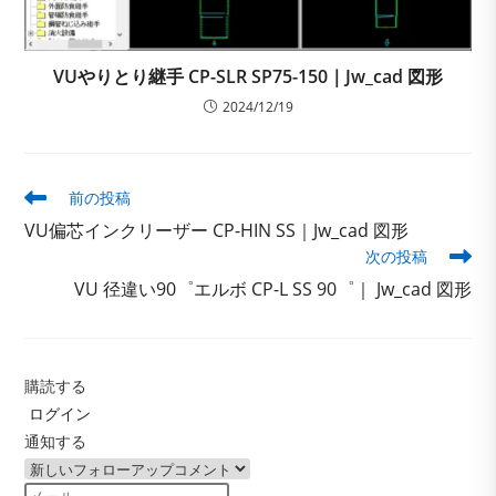
VUやりとり継手 CP-SLR SP75-150｜Jw_cad 図形
2024/12/19
そ
前の投稿
の
VU偏芯インクリーザー CP-HIN SS｜Jw_cad 図形
他
次の投稿
の
記
VU 径違い90゜エルボ CP-L SS 90゜｜ Jw_cad 図形
事
を
読
む
購読する
ログイン
通知する