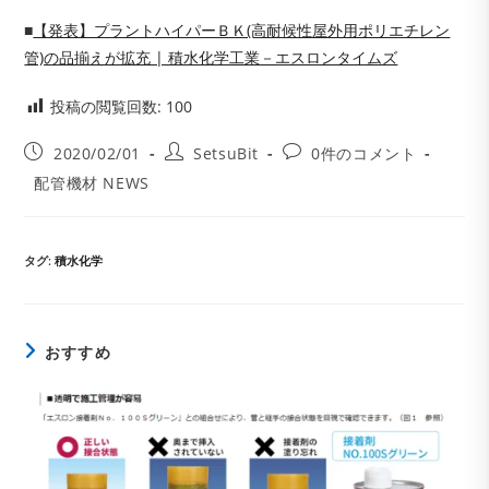
■
【発表】プラントハイパーＢＫ(高耐候性屋外用ポリエチレン
管)の品揃えが拡充 | 積水化学工業－エスロンタイムズ
投稿の閲覧回数:
100
投
投
投
2020/02/01
SetsuBit
0件のコメント
稿
稿
稿
投
配管機材 NEWS
公
者:
コ
稿
開
メ
カ
日:
ン
テ
ト:
ゴ
タグ
:
積水化学
リ
ー:
おすすめ