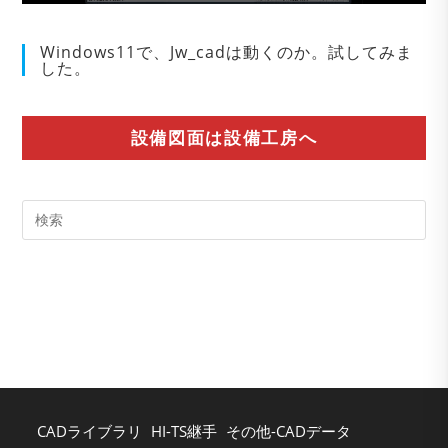
Windows11で、Jw_cadは動くのか。試してみま
した。
設備図面は設備工房へ
Pre
Es
to
clo
the
sea
pan
CADライブラリ
HI-TS継手
その他-CADデータ