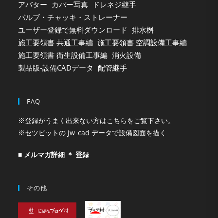
アバター
カバー写真
ドレネジ継手
バルブ・チャッキ・ストレーナー
ユーザー登録で無料ダウンロード
排水桝
施工要領書 共通工事編
施工要領書 空調設備工事編
施工要領書 衛生設備工事編
消火設備
製品版-設備CADデータ
配管継手
FAQ
※登録がうまく出来ない方はこちらをご覧下さい。
※セツビットの Jw_cad データで設備図面を描く
■ メルマガ詳細 ＊ 登録
その他