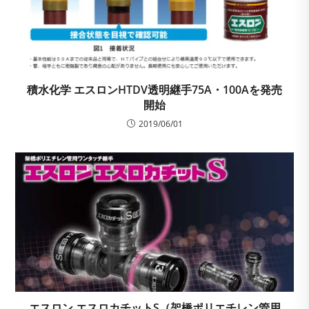
積水化学 エスロンHTDV透明継手75A・100Aを発売
開始
2019/06/01
エスロン エスロカチットS（架橋ポリエチレン管用