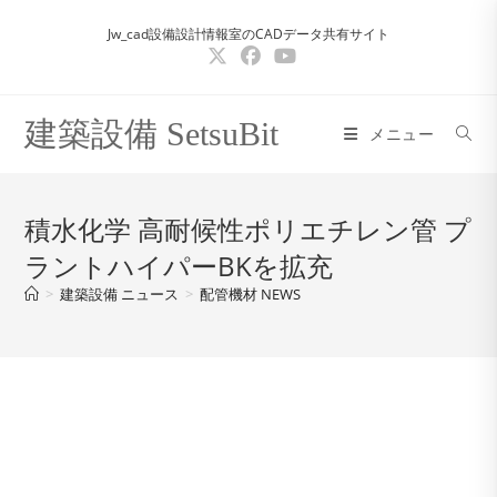
コ
Jw_cad設備設計情報室のCADデータ共有サイト
ン
テ
ン
ツ
建築設備 SetsuBit
メニュー
へ
ス
キ
積水化学 高耐候性ポリエチレン管 プ
ッ
ラントハイパーBKを拡充
プ
>
建築設備 ニュース
>
配管機材 NEWS