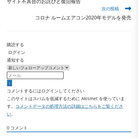
サイト不具合のお詫びと復旧報告
他
次の投稿
の
記
コロナ ルームエアコン2020年モデルを発売
事
を
読
む
購読する
ログイン
通知する
コメントするにはログインしてください
このサイトはスパムを低減するために Akismet を使っていま
す。
コメントデータの処理方法の詳細はこちらをご覧くださ
い
。
0
コメント