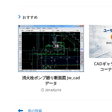
ト:
おすすめ
CADギ
コー
消火栓ポンプ廻り断面図 Jw_cad
データ
2014/02/16
そ
前の投稿