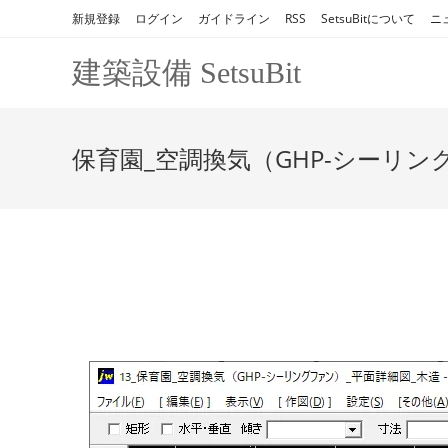
コ
新規登録
ログイン
ガイドライン
RSS
SetsuBitについて
ニ
ン
テ
建築設備 SetsuBit
ン
ツ
へ
保育園_空調換気（GHP-シーリン
ス
キ
ッ
プ