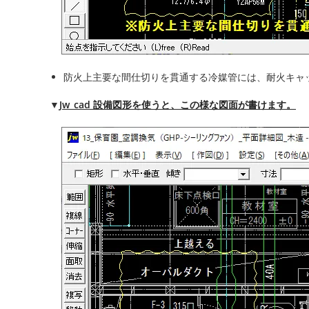
防火上主要な間仕切りを貫通する冷媒管には、耐火キャ
▼
Jw_cad 設備図形を使うと、この様な図面が書けます。