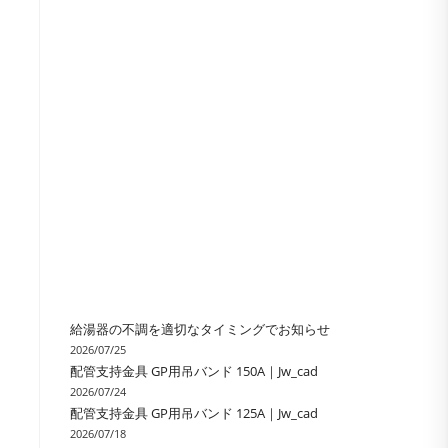
の
検
索
を
ト
給湯器の不調を適切なタイミングでお知らせ
2026/07/25
配管支持金具 GP用吊バンド 150A｜Jw_cad
グ
2026/07/24
配管支持金具 GP用吊バンド 125A｜Jw_cad
2026/07/18