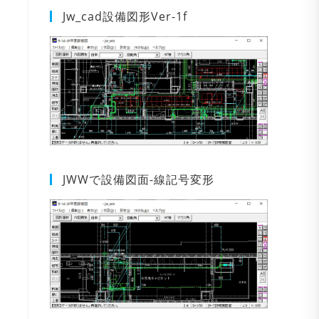
Jw_cad設備図形Ver-1f
JWWで設備図面-線記号変形