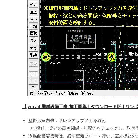
【Jw_cad 機械設備工事_施工図集｜ダウンロード版｜ワン
壁掛形室内機：ドレンアップメカを取付。
揚程・梁との高さ関係・勾配等をチェックし、取付
冷媒配管溶接時は、必ず窒素ブローを行い、室外機との