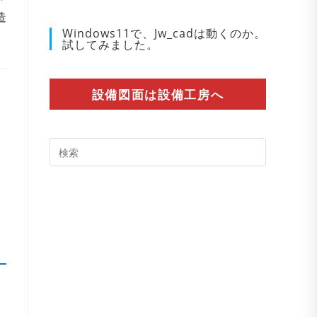
造
Windows11で、Jw_cadは動くのか。
試してみました。
設備図面は設備工房へ
Press
Escape
to
close
the
search
panel.