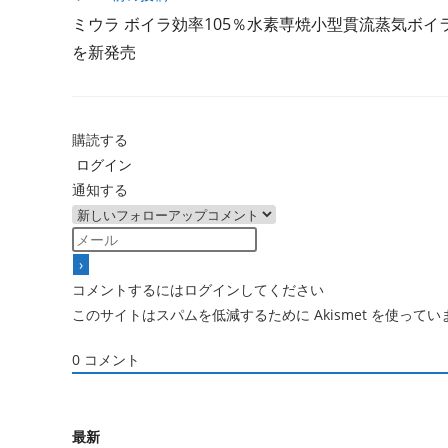
の
ミウラ ボイラ効率105％水素専焼小型貫流蒸気ボイ
他
の
を新発売
記
事
を
読
購読する
む
ログイン
通知する
コメントするにはログインしてください
このサイトはスパムを低減するために Akismet を使ってい
0
コメント
最新