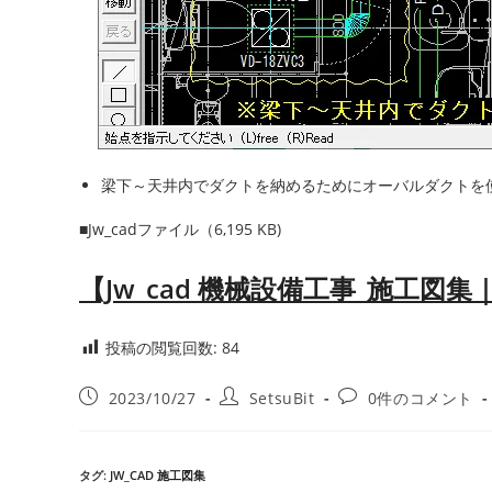
梁下～天井内でダクトを納めるためにオーバルダクトを
■Jw_cadファイル（6,195 KB)
【Jw_cad 機械設備工事_施工
投稿の閲覧回数:
84
投
投
投
2023/10/27
SetsuBit
0件のコメント
稿
稿
稿
公
者:
コ
開
メ
タグ
:
JW_CAD 施工図集
日:
ン