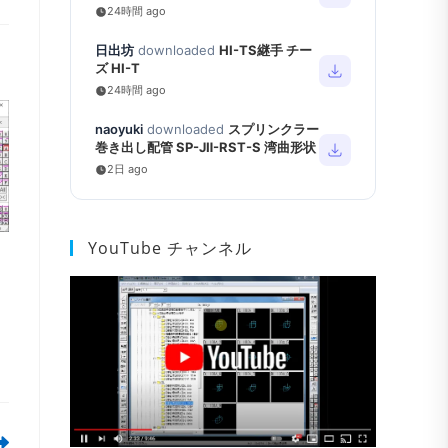
24時間 ago
日出坊
downloaded
HI-TS継手 チー
ズ HI-T
24時間 ago
naoyuki
downloaded
スプリンクラー
巻き出し配管 SP-JⅡ-RST-S 湾曲形状
2日 ago
YouTube チャンネル