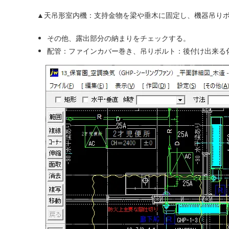
▲天吊形室内機：支持金物を梁や垂木に固定し、機器吊り
その他、露出部分の納まりをチェックする。
配管：ファインカバー巻き、吊りボルト：後付け出来る