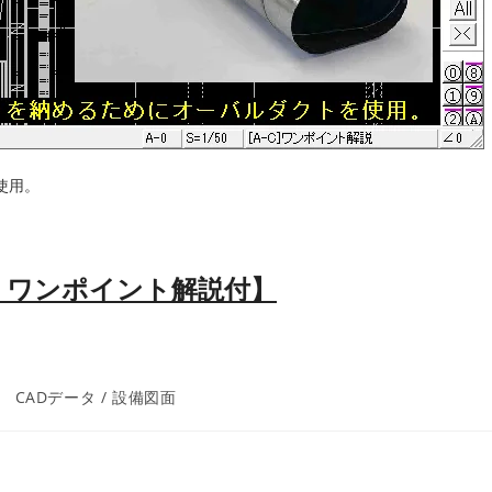
使用。
図集｜ワンポイント解説付】
投
CADデータ
/
設備図面
稿
カ
テ
ゴ