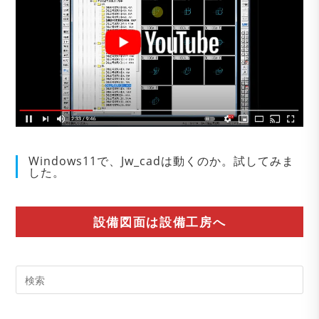
Windows11で、Jw_cadは動くのか。試してみま
した。
設備図面は設備工房へ
Pre
Es
to