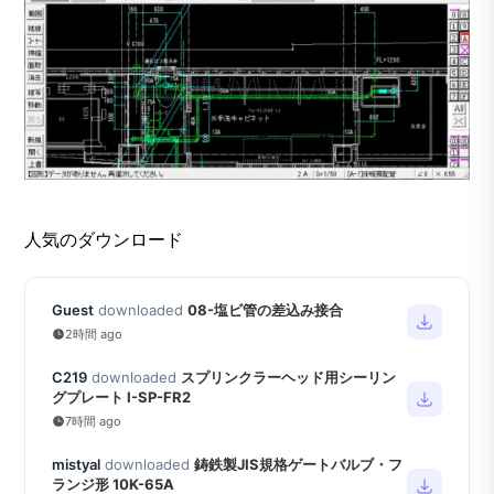
人気のダウンロード
Guest
downloaded
08-塩ビ管の差込み接合
2時間 ago
C219
downloaded
スプリンクラーヘッド用シーリン
グプレート I-SP-FR2
7時間 ago
mistyal
downloaded
鋳鉄製JIS規格ゲートバルブ・フ
ランジ形 10K-65A