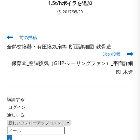
1.5t/hボイラを追加
2017/05/20
そ
前の投稿
の
全熱交換器・有圧換気扇等_断面詳細図_鉄骨造
他
次の投稿
の
記
保育園_空調換気（GHP-シーリングファン）_平面詳細
事
図_木造
を
読
む
購読する
ログイン
通知する