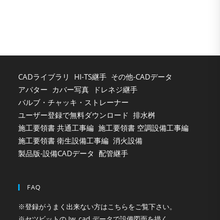
clo
the
sea
pan
CADライブラリ
HI-TS継手
その他-CADデータ
アバター
カバー写真
ドレネジ継手
バルブ・チャッキ・ストレーナー
ユーザー登録で無料ダウンロード
排水桝
施工要領書 共通工事編
施工要領書 空調設備工事編
施工要領書 衛生設備工事編
消火設備
製品版-設備CADデータ
配管継手
FAQ
※登録がうまく出来ない方はこちらをご覧下さい。
※セツビットの Jw_cad データで設備図面を描く