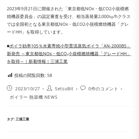
2023年9月21日に開催された「東京都低NOx・低CO2小規模燃
焼機器委員会」の認定審査を受け、相当蒸発量2,000㎏/hクラス
では全国初となる東京都低NOx・低CO2小規模燃焼機器「グレ
ードHH」を取得しています。
■
ボイラ効率105％水素専焼小型貫流蒸気ボイラ「AN-2000BS」
新発売 ～東京都低NOx・低CO₂小規模燃焼機器「グレードHH」
を取得～｜新着情報｜三浦工業
投稿の閲覧回数:
58
投
投
投
2023/10/27
SetsuBit
0件のコメント
稿
稿
稿
投
ボイラー 熱源機 NEWS
公
者:
コ
稿
開
メ
カ
日:
ン
テ
ト:
ゴ
タグ
:
三浦工業
リ
ー: