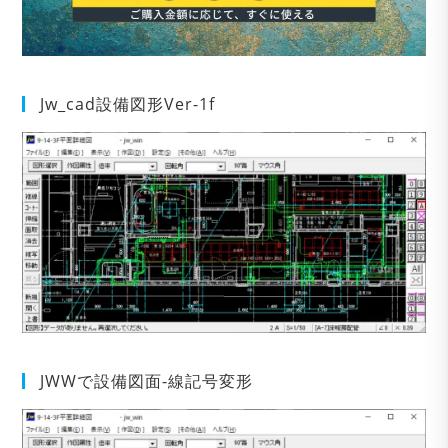
Jw_cad設備図形Ver-1f
JWWで設備図面-線記号変形