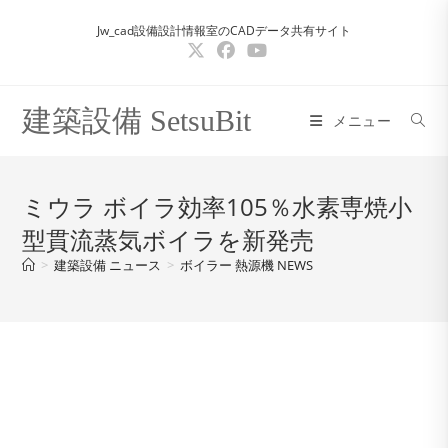
コ
Jw_cad設備設計情報室のCADデータ共有サイト
ン
テ
ン
ツ
建築設備 SetsuBit
メニュー
へ
ス
キ
ミウラ ボイラ効率105％水素専焼小
ッ
型貫流蒸気ボイラを新発売
プ
>
建築設備 ニュース
>
ボイラー 熱源機 NEWS