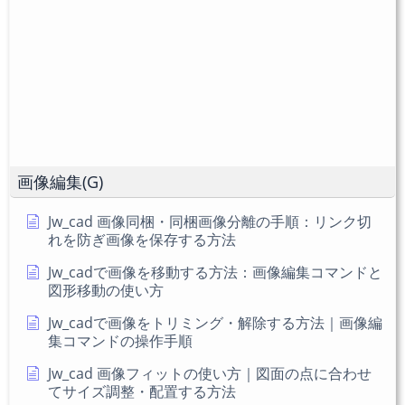
コ
て
名
メ
く
を
ン
だ
入
ト
さ
力
い。
し
(任
て
意)
く
だ
画像編集(G)
さ
い
Jw_cad 画像同梱・同梱画像分離の手順：リンク切
れを防ぎ画像を保存する方法
Jw_cadで画像を移動する方法：画像編集コマンドと
図形移動の使い方
Jw_cadで画像をトリミング・解除する方法｜画像編
集コマンドの操作手順
Jw_cad 画像フィットの使い方｜図面の点に合わせ
てサイズ調整・配置する方法