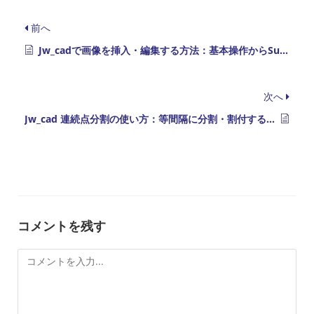
前へ
Jw_cadで画像を挿入・編集する方法：基本操作からSusieプラグインまで
次へ
Jw_cad 連続点分割の使い方：等間隔に分割・割付する操作手順
コメントを残す
コ
メ
ン
ト