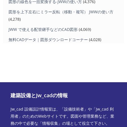
図形の線色を一括変換する-JWWの使い方
(4,376)
図形を上下左右にミラー反転（移動・複写） JWWの使い方
(4,278)
JWW で使える配管継手などのCAD図形
(4,069)
無料CADデータ｜図形ダウンロードコーナー
(4,028)
建築設備とJw_cadの情報
Jw_cad 設備設計情報室は、「設備技術者」や「Jw_cad 利
用者」のためのWebサイトです。図面や管理業務など、業
務の中で必要な「情報収集」の場として役立て下さい。