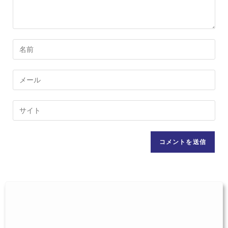
コ
メ
ン
メ
ト
ー
す
ル
Web
る
ア
サ
名
ド
イ
前
レ
ト
ま
ス
の
た
を
URL
は
入
を
ユ
力
入
ー
し
力
ザ
て
し
ー