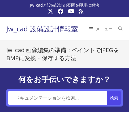
コ
Jw_cadと設備設計の疑問を即座に解決
ン
テ
ン
Jw_cad 設備設計情報室
メニュー
ツ
へ
ス
Jw_cad 画像編集の準備：ペイントでJPEGを
キ
BMPに変換・保存する方法
ッ
プ
何をお手伝いできますか？
検索