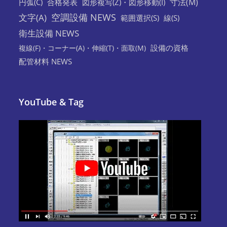
寸法(M)
円弧(C)
合格発表
図形複写(Z)・図形移動(I)
空調設備 NEWS
文字(A)
範囲選択(S)
線(S)
衛生設備 NEWS
設備の資格
複線(F)・コーナー(A)・伸縮(T)・面取(M)
配管材料 NEWS
YouTube & Tag