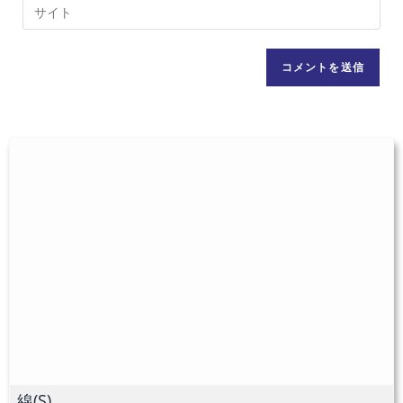
Web
る
ア
サ
名
ド
イ
前
レ
ト
ま
ス
の
た
を
URL
は
入
を
ユ
力
入
ー
し
力
ザ
て
し
ー
コ
て
名
メ
く
を
ン
だ
入
ト
さ
力
い。
し
(任
て
意)
く
だ
線(S)