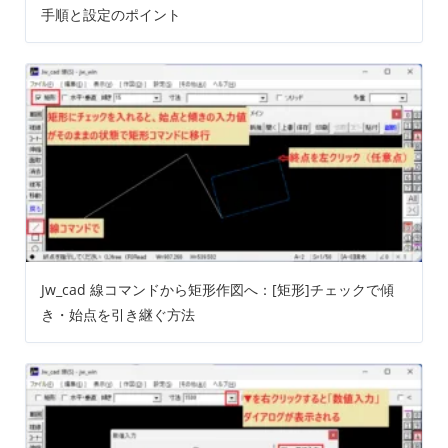
手順と設定のポイント
Jw_cad 線コマンドから矩形作図へ：[矩形]チェックで傾
き・始点を引き継ぐ方法