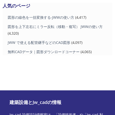
人気のページ
図形の線色を一括変換する-JWWの使い方
(4,417)
図形を上下左右にミラー反転（移動・複写） JWWの使い方
(4,320)
JWW で使える配管継手などのCAD図形
(4,097)
無料CADデータ｜図形ダウンロードコーナー
(4,065)
建築設備とJw_cadの情報
Jw_cad 設備設計情報室は、「設備技術者」や「Jw_cad 利