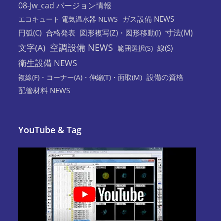
08-Jw_cad バージョン情報
ガス設備 NEWS
エコキュート 電気温水器 NEWS
寸法(M)
円弧(C)
合格発表
図形複写(Z)・図形移動(I)
空調設備 NEWS
文字(A)
線(S)
範囲選択(S)
衛生設備 NEWS
設備の資格
複線(F)・コーナー(A)・伸縮(T)・面取(M)
配管材料 NEWS
YouTube & Tag