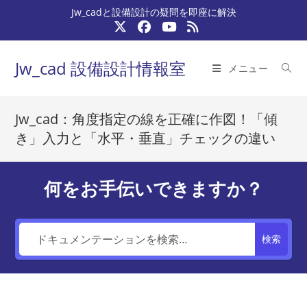
コ
Jw_cadと設備設計の疑問を即座に解決
ン
テ
ン
Jw_cad 設備設計情報室
メニュー
ツ
へ
ス
Jw_cad：角度指定の線を正確に作図！「傾
キ
き」入力と「水平・垂直」チェックの違い
ッ
プ
何をお手伝いできますか？
検索