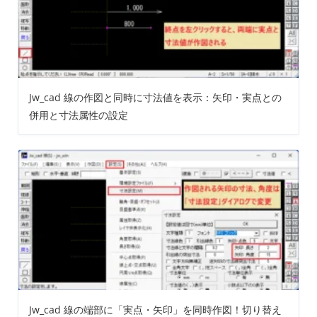
Jw_cad 線の作図と同時に寸法値を表示：矢印・実点との
併用と寸法属性の設定
Jw_cad 線の端部に「実点・矢印」を同時作図！切り替え