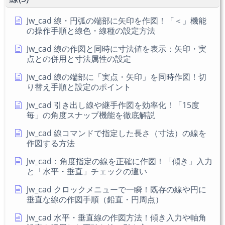
さ
い
Jw_cad 線・円弧の端部に矢印を作図！「＜」機能
の操作手順と線色・線種の設定方法
Jw_cad 線の作図と同時に寸法値を表示：矢印・実
点との併用と寸法属性の設定
Jw_cad 線の端部に「実点・矢印」を同時作図！切
り替え手順と設定のポイント
Jw_cad 引き出し線や継手作図を効率化！「15度
毎」の角度スナップ機能を徹底解説
Jw_cad 線コマンドで指定した長さ（寸法）の線を
作図する方法
Jw_cad：角度指定の線を正確に作図！「傾き」入力
と「水平・垂直」チェックの違い
Jw_cad クロックメニューで一瞬！既存の線や円に
垂直な線の作図手順（鉛直・円周点）
Jw_cad 水平・垂直線の作図方法！傾き入力や軸角