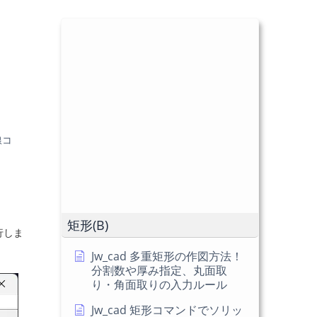
線コ
矩形(B)
行しま
Jw_cad 多重矩形の作図方法！
分割数や厚み指定、丸面取
り・角面取りの入力ルール
Jw_cad 矩形コマンドでソリッ