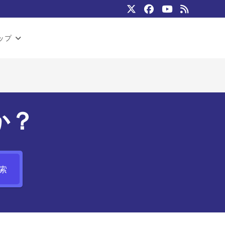
ップ
か？
索