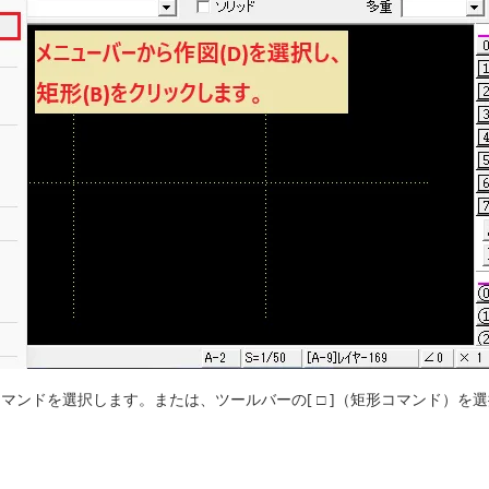
マンドを選択します。または、ツールバーの[ □ ]（矩形コマンド）を