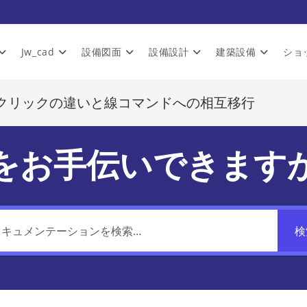
Jw_cad
設備図面
設備設計
建築設備
ショ
左右クリックの違いと線コマンドへの相互移行
をお手伝いできます
検