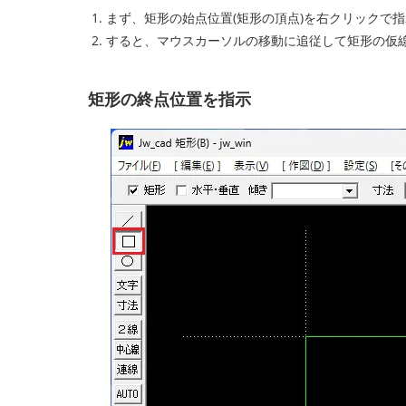
まず、矩形の始点位置(矩形の頂点)を右クリックで指
すると、マウスカーソルの移動に追従して矩形の仮
矩形の終点位置を指示