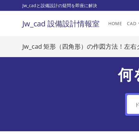
コ
Jw_cadと設備設計の疑問を即座に解決
ン
テ
Jw_cad 設備設計情報室
HOME
CAD
ン
ツ
へ
Jw_cad 矩形（四角形）の作図方法！
ス
キ
ッ
何
プ