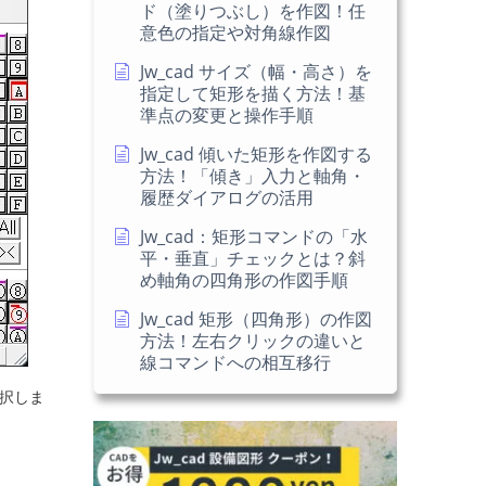
ド（塗りつぶし）を作図！任
意色の指定や対角線作図
Jw_cad サイズ（幅・高さ）を
指定して矩形を描く方法！基
準点の変更と操作手順
Jw_cad 傾いた矩形を作図する
方法！「傾き」入力と軸角・
履歴ダイアログの活用
Jw_cad：矩形コマンドの「水
平・垂直」チェックとは？斜
め軸角の四角形の作図手順
Jw_cad 矩形（四角形）の作図
方法！左右クリックの違いと
線コマンドへの相互移行
選択しま