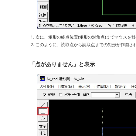
次に、矩形の終点位置(矩形の対角点)までマウスを
このように、読取点から読取点までの矩形が作図さ
「点がありません」と表示