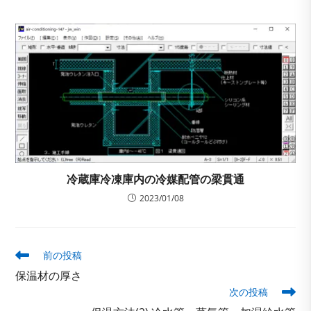
冷蔵庫冷凍庫内の冷媒配管の梁貫通
2023/01/08
そ
前の投稿
の
保温材の厚さ
他
次の投稿
の
記