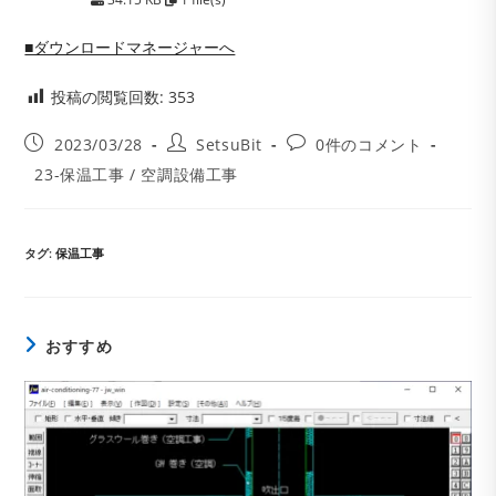
■ダウンロードマネージャーへ
投稿の閲覧回数:
353
投
投
投
2023/03/28
SetsuBit
0件のコメント
稿
稿
稿
投
23-保温工事
/
空調設備工事
公
者:
コ
稿
開
メ
カ
日:
ン
テ
ト:
ゴ
タグ
:
保温工事
リ
ー:
おすすめ