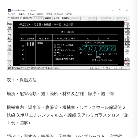
表１：保温方法
場所・配管種類・施工箇所・材料及び施工順序・施工例
機械室内・温水管・膨張管・機械室・1.グラスウール保温筒 2.
鉄線 3.ポリエチレンフィルム 4.原紙 5.アルミガラスクロス（施
工例：図解）
隠ぺい・温水管・膨張管・天井内、パイプシャフト、空隙壁