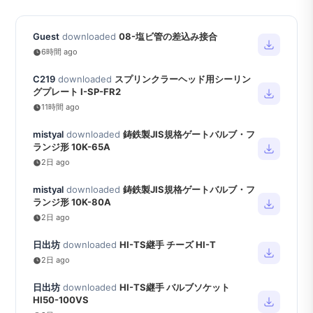
Guest
downloaded
08-塩ビ管の差込み接合
6時間 ago
C219
downloaded
スプリンクラーヘッド用シーリン
グプレート I-SP-FR2
11時間 ago
mistyal
downloaded
鋳鉄製JIS規格ゲートバルブ・フ
ランジ形 10K-65A
2日 ago
mistyal
downloaded
鋳鉄製JIS規格ゲートバルブ・フ
ランジ形 10K-80A
2日 ago
日出坊
downloaded
HI-TS継手 チーズ HI-T
2日 ago
日出坊
downloaded
HI-TS継手 バルブソケット
HI50-100VS