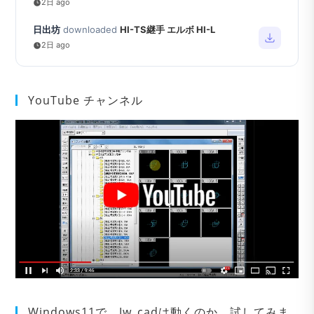
2日 ago
日出坊
downloaded
HI-TS継手 エルボ HI-L
2日 ago
YouTube チャンネル
Windows11で、Jw_cadは動くのか。試してみま