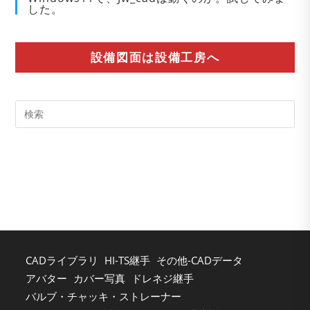
した。
設備図面は設備工房へ
Pre
Es
to
clo
the
sea
pan
CADライブラリ
HI-TS継手
その他-CADデータ
アバター
カバー写真
ドレネジ継手
バルブ・チャッキ・ストレーナー