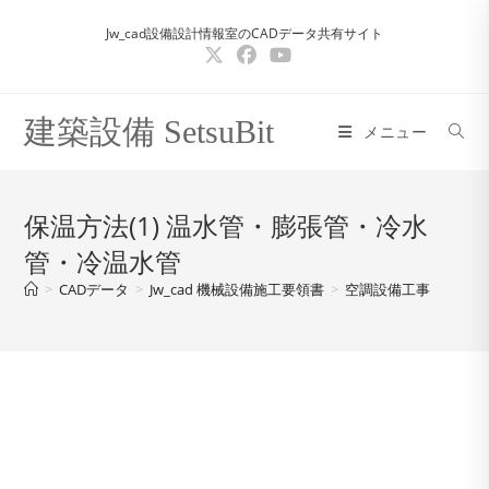
コ
Jw_cad設備設計情報室のCADデータ共有サイト
ン
テ
ン
ツ
建築設備 SetsuBit
メニュー
へ
ス
キ
保温方法(1) 温水管・膨張管・冷水
ッ
管・冷温水管
プ
>
CADデータ
>
Jw_cad 機械設備施工要領書
>
空調設備工事