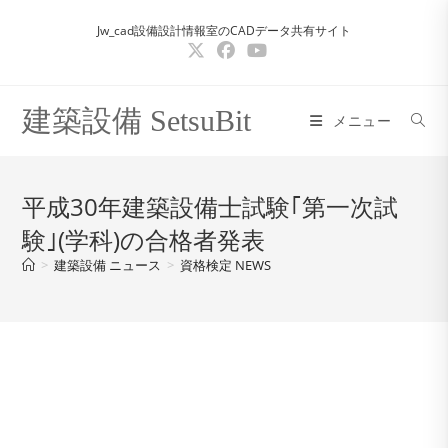
コ
Jw_cad設備設計情報室のCADデータ共有サイト
ン
テ
ン
ツ
建築設備 SetsuBit
メニュー
へ
ス
キ
平成30年建築設備士試験｢第一次試
ッ
験｣(学科)の合格者発表
プ
>
建築設備 ニュース
>
資格検定 NEWS