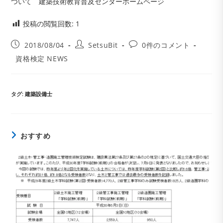
ついて 建築技術教育普及センターホームページ
投稿の閲覧回数:
1
投
投
投
2018/08/04
SetsuBit
0件のコメント
稿
稿
稿
投
資格検定 NEWS
公
者:
コ
稿
開
メ
カ
日:
ン
テ
ト:
ゴ
タグ
:
建築設備士
リ
ー:
おすすめ