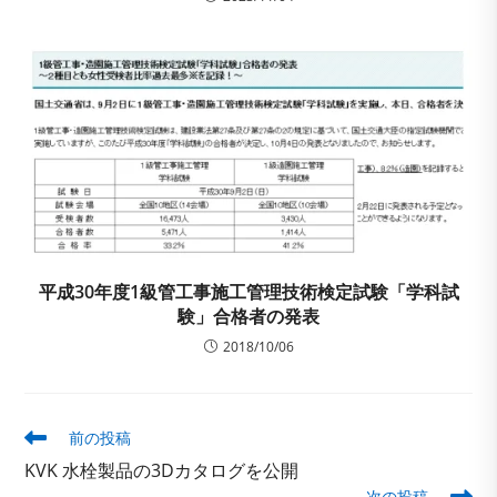
平成30年度1級管工事施工管理技術検定試験「学科試
験」合格者の発表
2018/10/06
そ
前の投稿
の
KVK 水栓製品の3Dカタログを公開
他
次の投稿