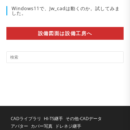
Windows11で、Jw_cadは動くのか。試してみま
した。
設備図面は設備工房へ
Pre
Es
to
clo
the
sea
pan
CADライブラリ
HI-TS継手
その他-CADデータ
アバター
カバー写真
ドレネジ継手