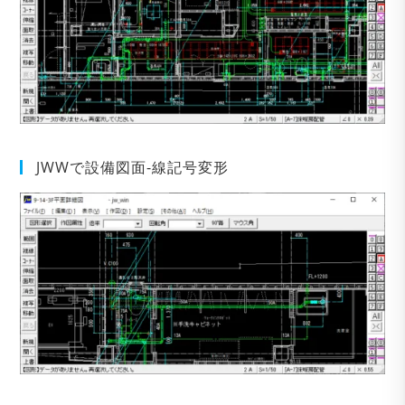
JWWで設備図面-線記号変形