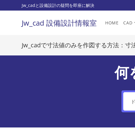
コ
Jw_cadと設備設計の疑問を即座に解決
ン
テ
Jw_cad 設備設計情報室
HOME
CAD
ン
ツ
へ
Jw_cadで寸法値のみを作図する方法：
ス
キ
ッ
何
プ