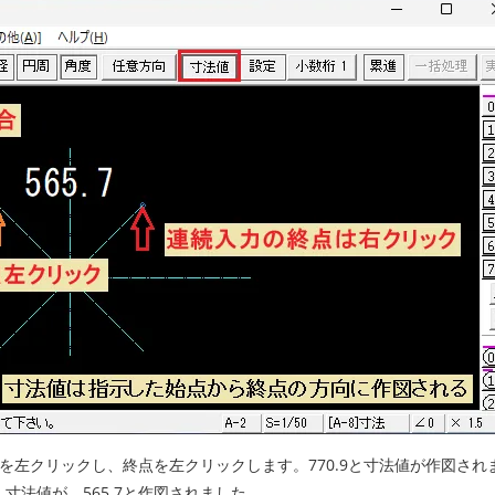
を左クリックし、終点を左クリックします。770.9と寸法値が作図され
法値が、565.7と作図されました。