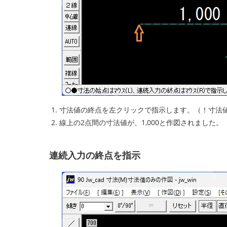
寸法値の終点を左クリックで指示します。（！寸法
線上の2点間の寸法値が、1,000と作図されました。
連続入力の終点を指示