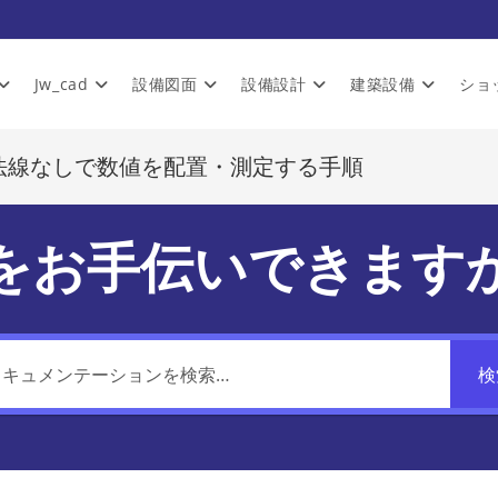
Jw_cad
設備図面
設備設計
建築設備
ショ
寸法線なしで数値を配置・測定する手順
をお手伝いできます
検