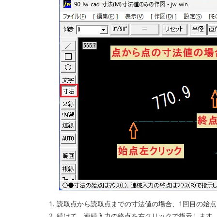
読取点から読取点までの寸法値の場合、1回目の始点
続けて、連続入力の終点を右クリックで指示します。寸