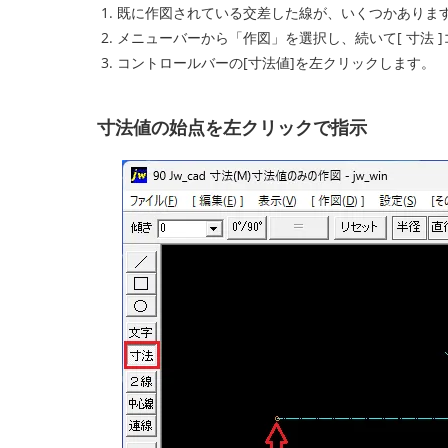
既に作図されている交差した線が、いくつかありま
メニューバーから「作図」を選択し、続いて[ 寸法 
コントロールバーの[寸法値]を左クリックします。
寸法値の始点を左クリックで指示