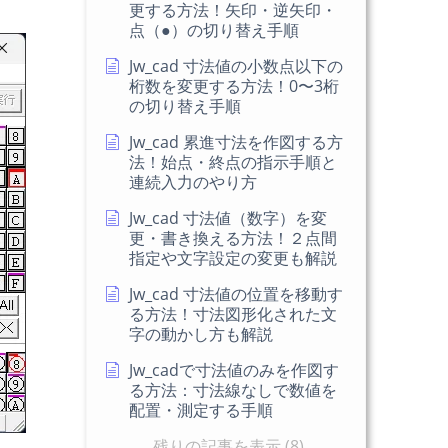
更する方法！矢印・逆矢印・
点（●）の切り替え手順
Jw_cad 寸法値の小数点以下の
桁数を変更する方法！0〜3桁
の切り替え手順
Jw_cad 累進寸法を作図する方
法！始点・終点の指示手順と
連続入力のやり方
Jw_cad 寸法値（数字）を変
更・書き換える方法！２点間
指定や文字設定の変更も解説
Jw_cad 寸法値の位置を移動す
る方法！寸法図形化された文
字の動かし方も解説
Jw_cadで寸法値のみを作図す
る方法：寸法線なしで数値を
配置・測定する手順
残りの記事を表示 (8)