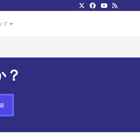
ップ
か？
索