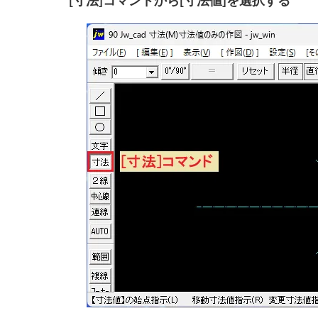
[寸法]コマンドから[寸法値]を選択する